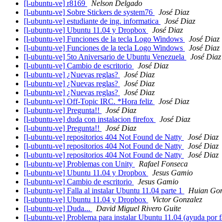
[l-ubuntu-ve] r8169
Nelson Delgado
[l-ubuntu-ve] Sobre Stickers de system76
José Diaz
[l-ubuntu-ve] estudiante de ing. informatica
José Diaz
[l-ubuntu-ve] Ubuntu 11.04 y Dropbox
José Diaz
[l-ubuntu-ve] Funciones de la tecla Logo Windows
José Diaz
[l-ubuntu-ve] Funciones de la tecla Logo Windows
José Diaz
[l-ubuntu-ve] 5to Aniversario de Ubuntu Venezuela
José Diaz
[l-ubuntu-ve] Cambio de escritorio
José Diaz
[l-ubuntu-ve] ¿Nuevas reglas?
José Diaz
[l-ubuntu-ve] ¿Nuevas reglas?
José Diaz
[l-ubuntu-ve] ¿Nuevas reglas?
José Diaz
[l-ubuntu-ve] Off-Topic IRC. *Hora feliz
José Diaz
[l-ubuntu-ve] Pregunta!!
José Diaz
[l-ubuntu-ve] duda con instalacion firefox
José Diaz
[l-ubuntu-ve] Pregunta!!
José Diaz
[l-ubuntu-ve] repositorios 404 Not Found de Natty
José Diaz
[l-ubuntu-ve] repositorios 404 Not Found de Natty
José Diaz
[l-ubuntu-ve] repositorios 404 Not Found de Natty
José Diaz
[l-ubuntu-ve] Problemas con Unity
Rafael Fonseca
[l-ubuntu-ve] Ubuntu 11.04 y Dropbox
Jesus Gamio
[l-ubuntu-ve] Cambio de escritorio
Jesus Gamio
[l-ubuntu-ve] Falla al instalar Ubuntu 11.04 parte 1
Huian Go
[l-ubuntu-ve] Ubuntu 11.04 y Dropbox
Victor Gonzalez
[l-ubuntu-ve] Duda...
David Miguel Rivero Guite
[l-ubuntu-ve] Problema para instalar Ubuntu 11.04 (ayuda por 