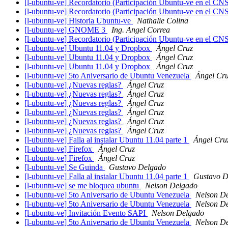
[l-ubuntu-ve] Recordatorio (Participación Ubuntu-ve en el C
[l-ubuntu-ve] Recordatorio (Participación Ubuntu-ve en el C
[l-ubuntu-ve] Historia Ubuntu-ve
Nathalie Colina
[l-ubuntu-ve] GNOME 3
Ing. Angel Correa
[l-ubuntu-ve] Recordatorio (Participación Ubuntu-ve en el C
[l-ubuntu-ve] Ubuntu 11.04 y Dropbox
Ángel Cruz
[l-ubuntu-ve] Ubuntu 11.04 y Dropbox
Ángel Cruz
[l-ubuntu-ve] Ubuntu 11.04 y Dropbox
Ángel Cruz
[l-ubuntu-ve] 5to Aniversario de Ubuntu Venezuela
Ángel Cr
[l-ubuntu-ve] ¿Nuevas reglas?
Ángel Cruz
[l-ubuntu-ve] ¿Nuevas reglas?
Ángel Cruz
[l-ubuntu-ve] ¿Nuevas reglas?
Ángel Cruz
[l-ubuntu-ve] ¿Nuevas reglas?
Ángel Cruz
[l-ubuntu-ve] ¿Nuevas reglas?
Ángel Cruz
[l-ubuntu-ve] ¿Nuevas reglas?
Ángel Cruz
[l-ubuntu-ve] Falla al instalar Ubuntu 11.04 parte 1
Ángel Cru
[l-ubuntu-ve] Firefox
Ángel Cruz
[l-ubuntu-ve] Firefox
Ángel Cruz
[l-ubuntu-ve] Se Guinda
Gustavo Delgado
[l-ubuntu-ve] Falla al instalar Ubuntu 11.04 parte 1
Gustavo D
[l-ubuntu-ve] se me bloquea ubuntu
Nelson Delgado
[l-ubuntu-ve] 5to Aniversario de Ubuntu Venezuela
Nelson D
[l-ubuntu-ve] 5to Aniversario de Ubuntu Venezuela
Nelson D
[l-ubuntu-ve] Invitación Evento SAPI
Nelson Delgado
[l-ubuntu-ve] 5to Aniversario de Ubuntu Venezuela
Nelson D