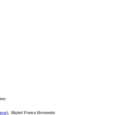
mez
favar)
Maykel Franco Hernandez