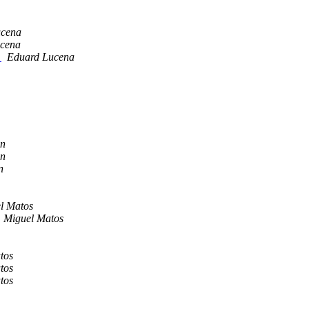
ucena
cena
+
Eduard Lucena
in
in
n
l Matos
Miguel Matos
tos
tos
tos