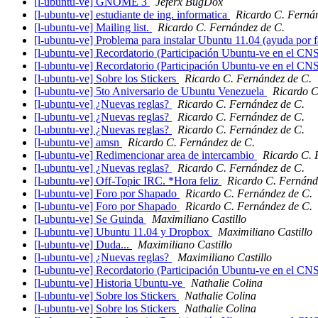
[l-ubuntu-ve] GNOME 3
Jeferx BugDox
[l-ubuntu-ve] estudiante de ing. informatica
Ricardo C. Ferná
[l-ubuntu-ve] Mailing list.
Ricardo C. Fernández de C.
[l-ubuntu-ve] Problema para instalar Ubuntu 11.04 (ayuda por 
[l-ubuntu-ve] Recordatorio (Participación Ubuntu-ve en el C
[l-ubuntu-ve] Recordatorio (Participación Ubuntu-ve en el C
[l-ubuntu-ve] Sobre los Stickers
Ricardo C. Fernández de C.
[l-ubuntu-ve] 5to Aniversario de Ubuntu Venezuela
Ricardo C
[l-ubuntu-ve] ¿Nuevas reglas?
Ricardo C. Fernández de C.
[l-ubuntu-ve] ¿Nuevas reglas?
Ricardo C. Fernández de C.
[l-ubuntu-ve] ¿Nuevas reglas?
Ricardo C. Fernández de C.
[l-ubuntu-ve] amsn
Ricardo C. Fernández de C.
[l-ubuntu-ve] Redimencionar area de intercambio
Ricardo C. 
[l-ubuntu-ve] ¿Nuevas reglas?
Ricardo C. Fernández de C.
[l-ubuntu-ve] Off-Topic IRC. *Hora feliz
Ricardo C. Fernánd
[l-ubuntu-ve] Foro por Shapado
Ricardo C. Fernández de C.
[l-ubuntu-ve] Foro por Shapado
Ricardo C. Fernández de C.
[l-ubuntu-ve] Se Guinda
Maximiliano Castillo
[l-ubuntu-ve] Ubuntu 11.04 y Dropbox
Maximiliano Castillo
[l-ubuntu-ve] Duda...
Maximiliano Castillo
[l-ubuntu-ve] ¿Nuevas reglas?
Maximiliano Castillo
[l-ubuntu-ve] Recordatorio (Participación Ubuntu-ve en el C
[l-ubuntu-ve] Historia Ubuntu-ve
Nathalie Colina
[l-ubuntu-ve] Sobre los Stickers
Nathalie Colina
[l-ubuntu-ve] Sobre los Stickers
Nathalie Colina