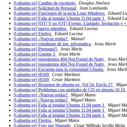
[l-ubuntu-ve] Cambio de escritorio
Douglas Jiménez
[l-ubuntu-ve] Solicitud de Personal
Jean Lombardo
[l-ubuntu-ve] Funciones de la tecla Logo Windows
Eduard L
[l-ubuntu-ve] Falla al instalar Ubuntu 11.04 parte 1
Eduard Lu
[l-ubuntu-ve] [OT] Y no [OT] Evento. Llamado. Invitación y 
[l-ubuntu-ve] nuevo miembro
Eduard Lucena
[l-ubuntu-ve] Firefox
Eduard Lucena
[l-ubuntu-ve] ¿Nuevas reglas?
Manuel
[l-ubuntu-ve] estudiante de ing. informatica
Jesus Marin
[l-ubuntu-ve] Pregunta!!
Jesus Marin
[l-ubuntu-ve] Gnome 3
Jesus Marin
[l-ubuntu-ve] repositorios 404 Not Found de Natty
Jesus Mar
[l-ubuntu-ve] repositorios 404 Not Found de Natty
Jesus Mar
[l-ubuntu-ve] Encuesta para la comunidad Ubuntu
Jesus Mari
[l-ubuntu-ve] r8169
Cesar Martinez
[l-ubuntu-ve] r8169
Cesar Martinez
[l-ubuntu-ve] Resumen de ubuntu-ve, Vol 54, Envío 27
Migue
[l-ubuntu-ve] Problemas con unidades de CD en ubuntu 10.10
[l-ubuntu-ve] ¿Nuevas reglas?
Miguel Matos
[l-ubuntu-ve] ¿Nuevas reglas?
Miguel Matos
[l-ubuntu-ve] Falla al instalar Ubuntu 11.04 parte 1
Miguel Ma
[l-ubuntu-ve] Falla al instalar Ubuntu 11.04 parte 1
Miguel Ma
[l-ubuntu-ve] Falla al instalar Ubuntu 11.04 parte 1
Miguel Ma
[l-ubuntu-ve] Firefox
Miguel Matos
[l-ubuntu-ve] Foro por Shapado
Cesar Wilfredo Sevilla Mejia