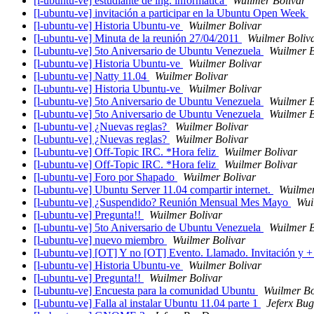
[l-ubuntu-ve] estudiante de ing. informatica
Wuilmer Bolivar
[l-ubuntu-ve] invitación a participar en la Ubuntu Open Week
[l-ubuntu-ve] Historia Ubuntu-ve
Wuilmer Bolivar
[l-ubuntu-ve] Minuta de la reunión 27/04/2011
Wuilmer Boliv
[l-ubuntu-ve] 5to Aniversario de Ubuntu Venezuela
Wuilmer B
[l-ubuntu-ve] Historia Ubuntu-ve
Wuilmer Bolivar
[l-ubuntu-ve] Natty 11.04
Wuilmer Bolivar
[l-ubuntu-ve] Historia Ubuntu-ve
Wuilmer Bolivar
[l-ubuntu-ve] 5to Aniversario de Ubuntu Venezuela
Wuilmer B
[l-ubuntu-ve] 5to Aniversario de Ubuntu Venezuela
Wuilmer B
[l-ubuntu-ve] ¿Nuevas reglas?
Wuilmer Bolivar
[l-ubuntu-ve] ¿Nuevas reglas?
Wuilmer Bolivar
[l-ubuntu-ve] Off-Topic IRC. *Hora feliz
Wuilmer Bolivar
[l-ubuntu-ve] Off-Topic IRC. *Hora feliz
Wuilmer Bolivar
[l-ubuntu-ve] Foro por Shapado
Wuilmer Bolivar
[l-ubuntu-ve] Ubuntu Server 11.04 compartir internet.
Wuilmer
[l-ubuntu-ve] ¿Suspendido? Reunión Mensual Mes Mayo
Wui
[l-ubuntu-ve] Pregunta!!
Wuilmer Bolivar
[l-ubuntu-ve] 5to Aniversario de Ubuntu Venezuela
Wuilmer B
[l-ubuntu-ve] nuevo miembro
Wuilmer Bolivar
[l-ubuntu-ve] [OT] Y no [OT] Evento. Llamado. Invitación y 
[l-ubuntu-ve] Historia Ubuntu-ve
Wuilmer Bolivar
[l-ubuntu-ve] Pregunta!!
Wuilmer Bolivar
[l-ubuntu-ve] Encuesta para la comunidad Ubuntu
Wuilmer Bo
[l-ubuntu-ve] Falla al instalar Ubuntu 11.04 parte 1
Jeferx Bu