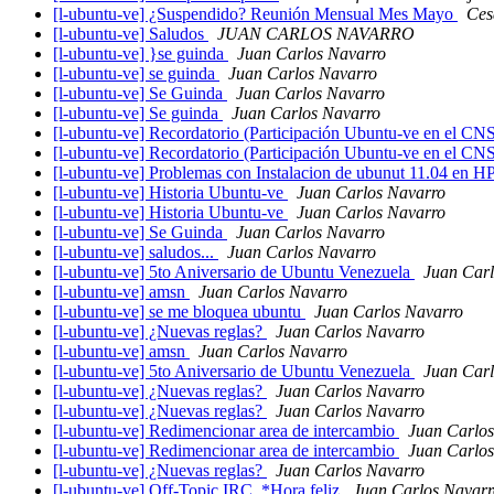
[l-ubuntu-ve] ¿Suspendido? Reunión Mensual Mes Mayo
Ces
[l-ubuntu-ve] Saludos
JUAN CARLOS NAVARRO
[l-ubuntu-ve] }se guinda
Juan Carlos Navarro
[l-ubuntu-ve] se guinda
Juan Carlos Navarro
[l-ubuntu-ve] Se Guinda
Juan Carlos Navarro
[l-ubuntu-ve] Se guinda
Juan Carlos Navarro
[l-ubuntu-ve] Recordatorio (Participación Ubuntu-ve en el C
[l-ubuntu-ve] Recordatorio (Participación Ubuntu-ve en el C
[l-ubuntu-ve] Problemas con Instalacion de ubunut 11.04 en
[l-ubuntu-ve] Historia Ubuntu-ve
Juan Carlos Navarro
[l-ubuntu-ve] Historia Ubuntu-ve
Juan Carlos Navarro
[l-ubuntu-ve] Se Guinda
Juan Carlos Navarro
[l-ubuntu-ve] saludos...
Juan Carlos Navarro
[l-ubuntu-ve] 5to Aniversario de Ubuntu Venezuela
Juan Carl
[l-ubuntu-ve] amsn
Juan Carlos Navarro
[l-ubuntu-ve] se me bloquea ubuntu
Juan Carlos Navarro
[l-ubuntu-ve] ¿Nuevas reglas?
Juan Carlos Navarro
[l-ubuntu-ve] amsn
Juan Carlos Navarro
[l-ubuntu-ve] 5to Aniversario de Ubuntu Venezuela
Juan Carl
[l-ubuntu-ve] ¿Nuevas reglas?
Juan Carlos Navarro
[l-ubuntu-ve] ¿Nuevas reglas?
Juan Carlos Navarro
[l-ubuntu-ve] Redimencionar area de intercambio
Juan Carlo
[l-ubuntu-ve] Redimencionar area de intercambio
Juan Carlo
[l-ubuntu-ve] ¿Nuevas reglas?
Juan Carlos Navarro
[l-ubuntu-ve] Off-Topic IRC. *Hora feliz
Juan Carlos Navarr