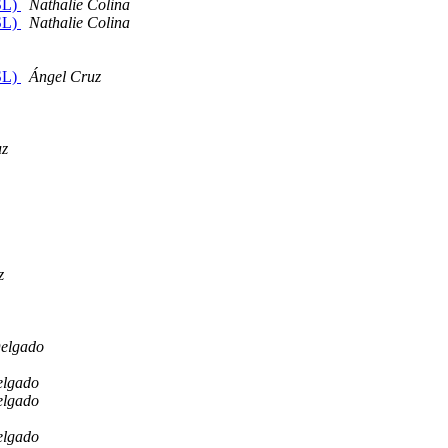
NSL)
Nathalie Colina
NSL)
Nathalie Colina
NSL)
Ángel Cruz
uz
z
elgado
elgado
elgado
elgado