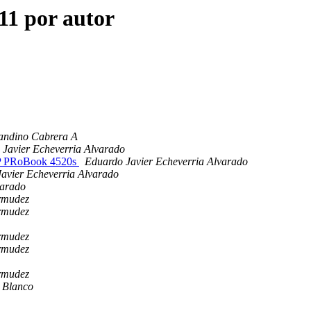
11 por autor
andino Cabrera A
 Javier Echeverria Alvarado
 HP PRoBook 4520s
Eduardo Javier Echeverria Alvarado
avier Echeverria Alvarado
varado
rmudez
rmudez
rmudez
rmudez
rmudez
 Blanco