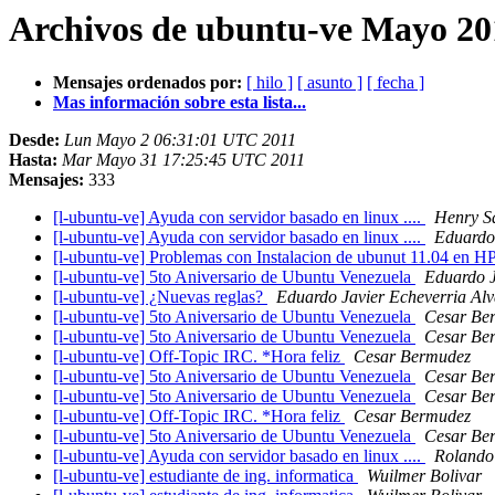
Archivos de ubuntu-ve Mayo 20
Mensajes ordenados por:
[ hilo ]
[ asunto ]
[ fecha ]
Mas información sobre esta lista...
Desde:
Lun Mayo 2 06:31:01 UTC 2011
Hasta:
Mar Mayo 31 17:25:45 UTC 2011
Mensajes:
333
[l-ubuntu-ve] Ayuda con servidor basado en linux ....
Henry S
[l-ubuntu-ve] Ayuda con servidor basado en linux ....
Eduardo
[l-ubuntu-ve] Problemas con Instalacion de ubunut 11.04 en
[l-ubuntu-ve] 5to Aniversario de Ubuntu Venezuela
Eduardo J
[l-ubuntu-ve] ¿Nuevas reglas?
Eduardo Javier Echeverria Al
[l-ubuntu-ve] 5to Aniversario de Ubuntu Venezuela
Cesar Be
[l-ubuntu-ve] 5to Aniversario de Ubuntu Venezuela
Cesar Be
[l-ubuntu-ve] Off-Topic IRC. *Hora feliz
Cesar Bermudez
[l-ubuntu-ve] 5to Aniversario de Ubuntu Venezuela
Cesar Be
[l-ubuntu-ve] 5to Aniversario de Ubuntu Venezuela
Cesar Be
[l-ubuntu-ve] Off-Topic IRC. *Hora feliz
Cesar Bermudez
[l-ubuntu-ve] 5to Aniversario de Ubuntu Venezuela
Cesar Be
[l-ubuntu-ve] Ayuda con servidor basado en linux ....
Rolando
[l-ubuntu-ve] estudiante de ing. informatica
Wuilmer Bolivar