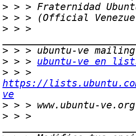
>
>
>
 > > 
>
>
 > > 
ubuntu-ve en list
>
 > > 
https://lists.ubuntu.co
ve
>
>
 > > 