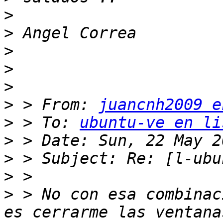
>
>
>
>
>
>
 > From: 
juancnh2009 e
>
 > To: 
ubuntu-ve en li
>
>
>
>
 > No con esa combinac