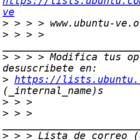
https://lists.ubuntu.co
ve
>
>
 > > > 
>
 > > > Modifica tus opc
>
https://lists.ubuntu.
>
>
 > > 
>