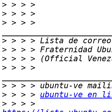
>
>
>
 > > > 
>
>
>
>
 > > > 
>
>
 > > > 
ubuntu-ve en li
>
 > > > 