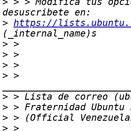
>
 > > Modifica tus opcio
>
https://lists.ubuntu.
>
>
>
>
 > 
>
>
>
>
 > 