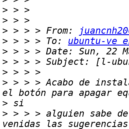
>
>
>
 > > > From: 
juancnh20
>
 > > > To: 
ubuntu-ve e
>
>
>
>
 > > > Acabo de instal
>
>
 > > > alguien sabe de