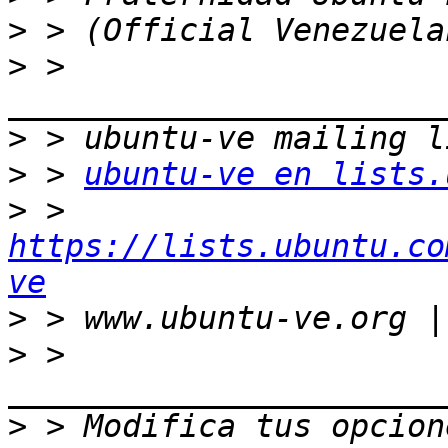
>
>
 > 
>
>
 > 
ubuntu-ve en lists.
>
 > 
https://lists.ubuntu.co
ve
>
>
 > 
>
 > Modifica tus opcione