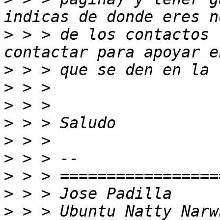
>
 > > de los contactos 
>
>
>
>
>
>
>
>
>