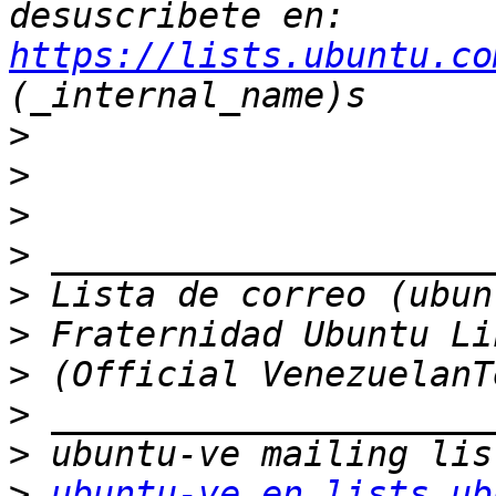
desuscribete en: 
https://lists.ubuntu.co
>
>
>
>
>
>
>
>
>
>
ubuntu-ve en lists.ub