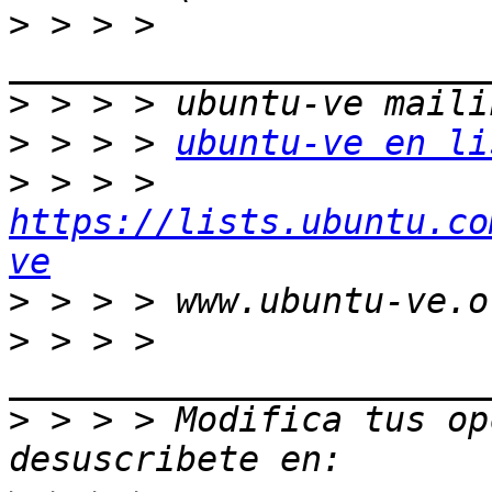
>
 > > > 
>
>
 > > > 
ubuntu-ve en li
>
 > > > 
https://lists.ubuntu.co
ve
>
>
 > > > 
>
 > > > Modifica tus opc