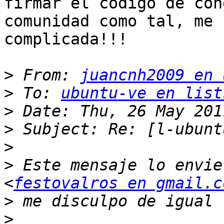
firmar el codigo de con
comunidad como tal, me 
complicada!!! 

>
 From: 
juancnh2009 en 
>
 To: 
ubuntu-ve en list
>
>
>
>
 Este mensaje lo envie
<
festovalros en gmail.c
>
>