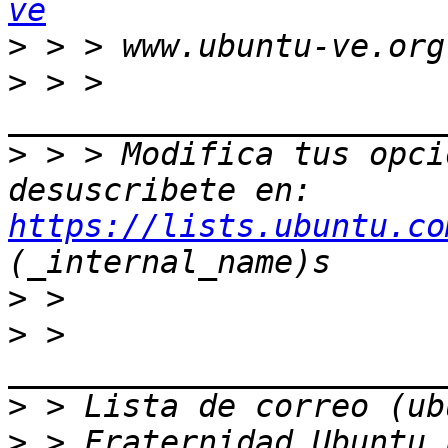
ve
>
>
 > > 
>
 > > Modifica tus opcio
desuscribete en: 
https://lists.ubuntu.co
>
>
 > 
>
>