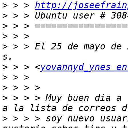
>
 > > 
http://joseefrain
>
>
>
>
 > > El 25 de mayo de 
>
 > > <
yovannyd_ynes en
>
>
>
 > > > Muy buen dia a 
>
 > > > soy nuevo usuar