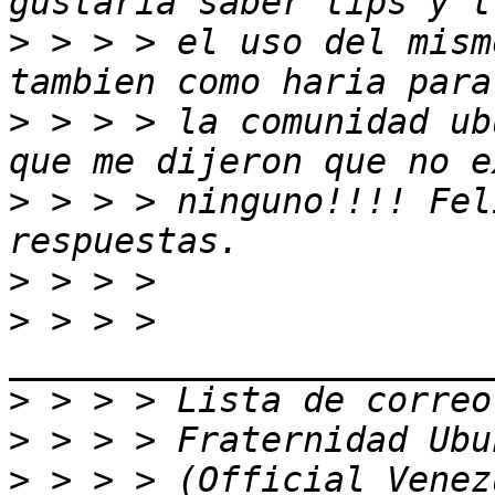
>
 > > > el uso del mism
>
 > > > la comunidad ub
>
 > > > ninguno!!!! Fel
>
>
 > > > 
>
>
>