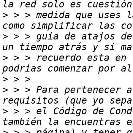
>
 > > medida que uses l
>
 > > guia de atajos de
>
 > > recuerdo esta en 
>
>
 > > Para pertenecer a
>
 > > el Código de Cond
>
 > > página) y tener g