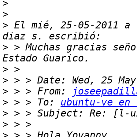
>
>
>
 El mié, 25-05-2011 a 
>
 > Muchas gracias seño
>
>
>
 > > From: 
joseepadill
>
 > > To: 
ubuntu-ve en 
>
>
>