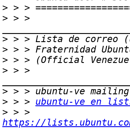
>
>
 > > 
>
>
>
>
 > > 
>
>
 > > 
ubuntu-ve en list
>
 > > 
https://lists.ubuntu.co