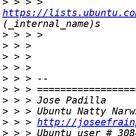
>
 > > > 
https://lists.ubuntu.co
>
>
>
>
>
>
>
>
>
 > > 
http://joseefrain
>