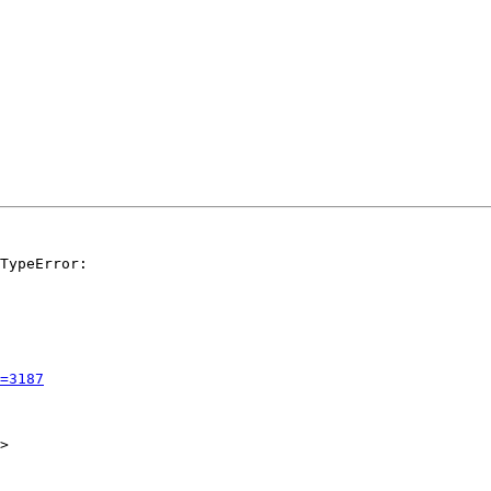
TypeError:

=3187
>
