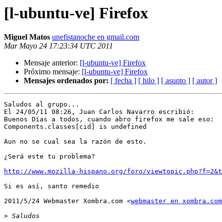
[l-ubuntu-ve] Firefox
Miguel Matos
unefistanoche en gmail.com
Mar Mayo 24 17:23:34 UTC 2011
Mensaje anterior:
[l-ubuntu-ve] Firefox
Próximo mensaje:
[l-ubuntu-ve] Firefox
Mensajes ordenados por:
[ fecha ]
[ hilo ]
[ asunto ]
[ autor ]
Saludos al grupo...

El 24/05/11 08:26, Juan Carlos Navarro escribió:

Buenos Días a todos, cuando abro firefox me sale eso:  
Components.classes[cid] is undefined

Aun no se cual sea la razón de esto.

¿Será este tu problema?

http://www.mozilla-hispano.org/foro/viewtopic.php?f=2&t
Si es así, santo remedio

2011/5/24 Webmaster Xombra.com <
webmaster en xombra.com
>