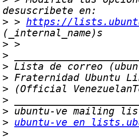
>
 > 
https://lists.ubunt
>
>
>
>
>
>
>
>
ubuntu-ve en lists.ub
>