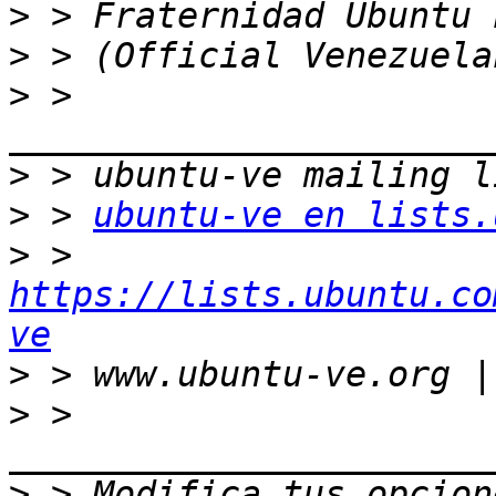
>
>
>
 > 
>
>
 > 
ubuntu-ve en lists.
>
 > 
https://lists.ubuntu.co
ve
>
>
 > 
>
 > Modifica tus opcione