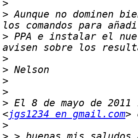
>
>
 Aunque no dominen bie
>
 PPA e instalar el nue
>
>
>
>
>
 El 8 de mayo de 2011 
<
jgs1234 en gmail.com
>
>
 > buenas mis saludos 