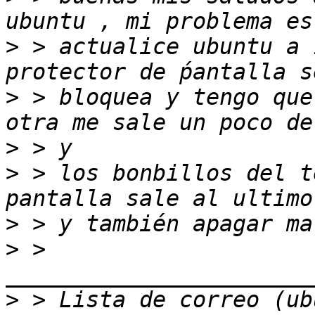
>
 > actualice ubuntu a 
>
 > bloquea y tengo que
>
>
 > los bonbillos del t
>
>
 > 
>