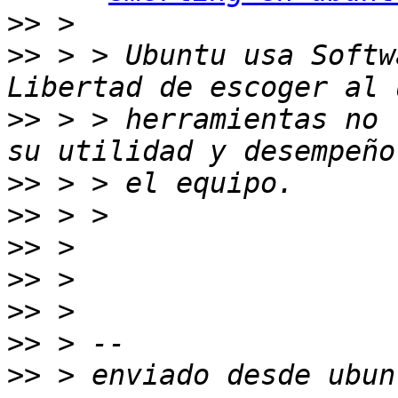
>>
>>
 > > Ubuntu usa Softw
>>
 > > herramientas no 
>>
>>
>>
>>
>>
>>
>>