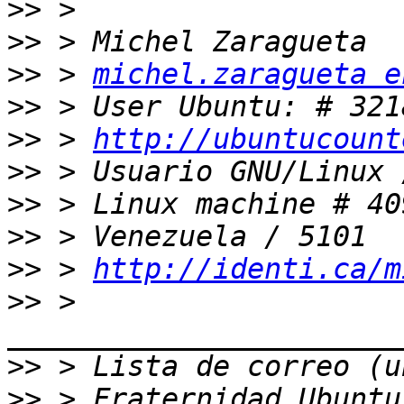
>>
>>
>>
 > 
michel.zaragueta e
>>
>>
 > 
http://ubuntucount
>>
>>
>>
>>
 > 
http://identi.ca/m
>>
 > 
>>
>>