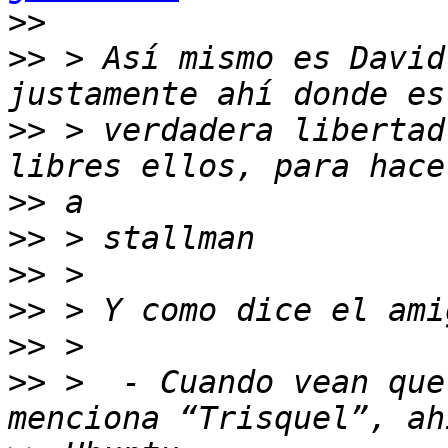
>>
>>
 > Así mismo es David
>>
 > verdadera libertad
>>
>>
>>
>>
>>
>>
 >  - Cuando vean que