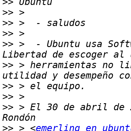
>>
>>
>>
>>
>>
 >  - Ubuntu usa Soft
>>
 > herramientas no li
>>
>>
>>
 > El 30 de abril de 
>>
 > <
emerling en ubunt