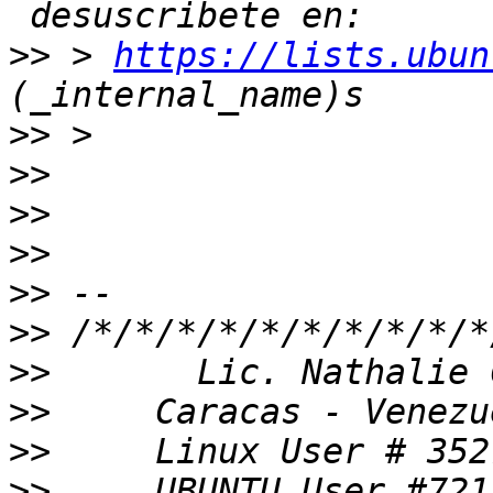
>>
 > 
https://lists.ubun
>>
>>
>>
>>
>>
>>
>>
>>
>>
>>