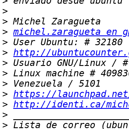
>
>
>
>
michel.zaragueta en g
>
>
http://ubuntucounter.
>
>
>
>
https://launchpad.net
>
http://identi.ca/mich
>
>