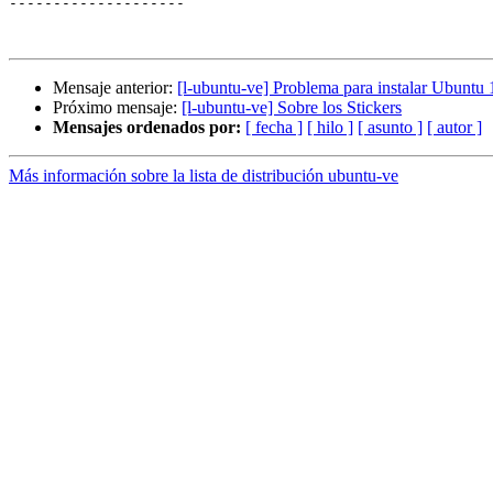
--------------------

Mensaje anterior:
[l-ubuntu-ve] Problema para instalar Ubuntu 
Próximo mensaje:
[l-ubuntu-ve] Sobre los Stickers
Mensajes ordenados por:
[ fecha ]
[ hilo ]
[ asunto ]
[ autor ]
Más información sobre la lista de distribución ubuntu-ve