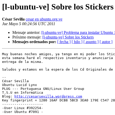
[l-ubuntu-ve] Sobre los Stickers
César Sevilla
cesar en ubuntu.org.ve
Jue Mayo 5 00:24:56 UTC 2011
Mensaje anterior:
[l-ubuntu-ve] Problema para instalar Ubuntu 
Próximo mensaje:
[l-ubuntu-ve] Sobre los Stickers
Mensajes ordenados por:
[ fecha ]
[ hilo ]
[ asunto ]
[ autor ]
Muy buenas noches amigos, ya tengo en mi poder los Stic
esta semana haré el respectivo inventario y anunciaría 
entrega de la misma.

Saludos y estamos en la espera de los Cd Originales de 
-- 

﻿César Sevilla

Ubuntu Lucid Lynx

PLUG --- Portuguesa GNU/Linux User Group

T.S.U en Informática

Blog: 
http://cesarsevilla.wordpress.com
Key fingerprint = 1280 16AF DCB8 5BCD 3EA0 179E C547 28
--------------------

-User Linux #392254-

-User Ubuntu #7091 -
