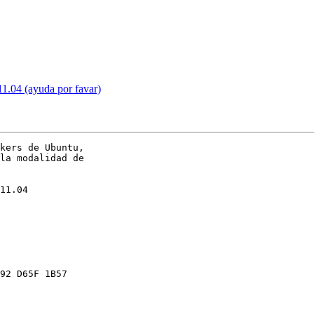
11.04 (ayuda por favar)
kers de Ubuntu,

la modalidad de

11.04

92 D65F 1B57
