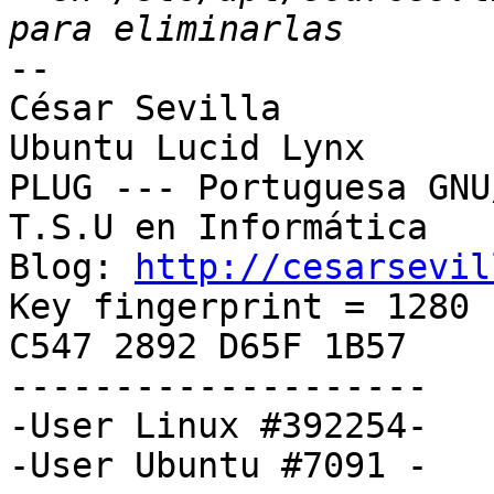
-- 

﻿César Sevilla

Ubuntu Lucid Lynx

PLUG --- Portuguesa GNU
T.S.U en Informática

Blog: 
http://cesarsevil
Key fingerprint = 1280 
C547 2892 D65F 1B57

--------------------

-User Linux #392254-

-User Ubuntu #7091 -
