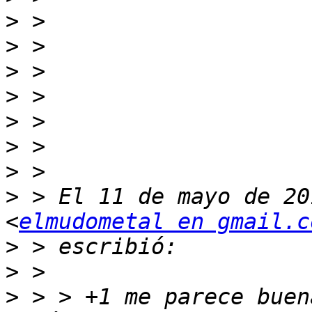
>
>
>
>
>
>
>
>
 > El 11 de mayo de 20
<
elmudometal en gmail.c
>
>
>
 > > +1 me parece buen