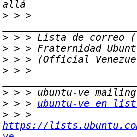
>
 > > 
>
>
>
>
 > > 
>
>
 > > 
ubuntu-ve en list
>
 > > 
https://lists.ubuntu.co
ve