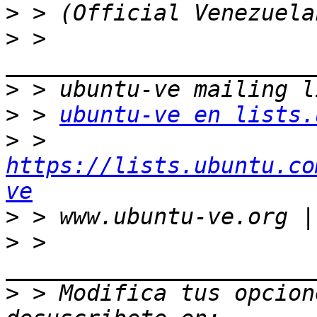
>
>
 > 
>
>
 > 
ubuntu-ve en lists.
>
 > 
https://lists.ubuntu.co
ve
>
>
 > 
>
 > Modifica tus opcione