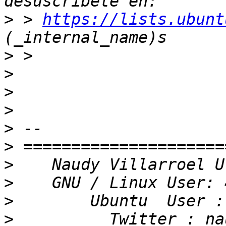
>
 > 
https://lists.ubunt
>
>
>
>
>
>
>
>
>
>