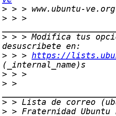
>
>
 > > 
>
 > > Modifica tus opcio
>
 > > 
https://lists.ubu
>
>
 > 
>
>