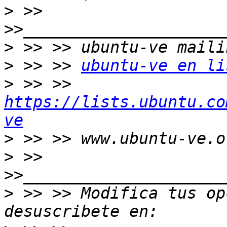
>
 >> 
>
>
 >> >> 
ubuntu-ve en li
>
 >> >> 
https://lists.ubuntu.co
ve
>
>
 >> 
>
 >> >> Modifica tus opc