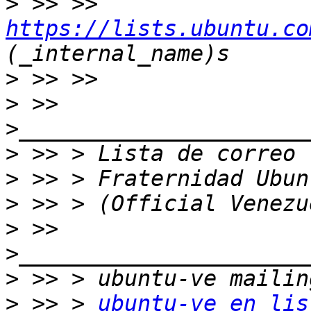
>
 >> >> 
https://lists.ubuntu.co
>
>
 >> 
>
>
>
>
 >> 
>
>
 >> > 
ubuntu-ve en lis