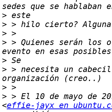
>
>
>
>
 > Quienes serán los o
>
>
 > necesita un cabecil
>
>
 > El 10 de mayo de 20
<
effie-jayx en ubuntu.c