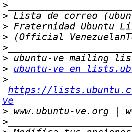
>
>
>
>
>
>
>
ubuntu-ve en lists.ub
>
https://lists.ubuntu.c
ve
>
>