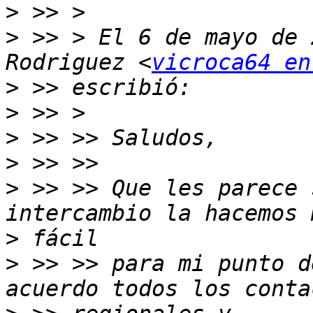
>
>
 >> > El 6 de mayo de 
Rodriguez <
vicroca64 en
>
>
>
>
>
 >> >> Que les parece 
>
>
 >> >> para mi punto d