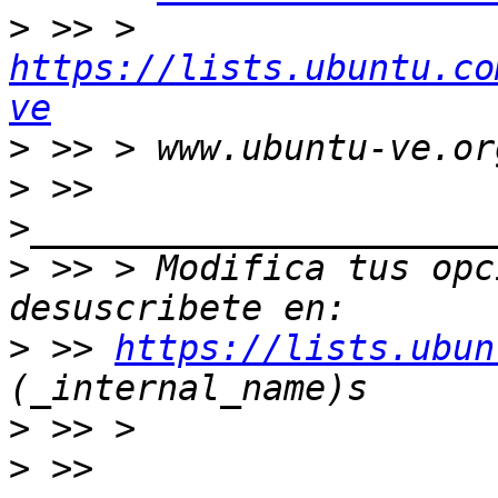
>
 >> > 
https://lists.ubuntu.co
ve
>
>
 >> 
>
 >> > Modifica tus opci
>
 >> 
https://lists.ubun
>
>