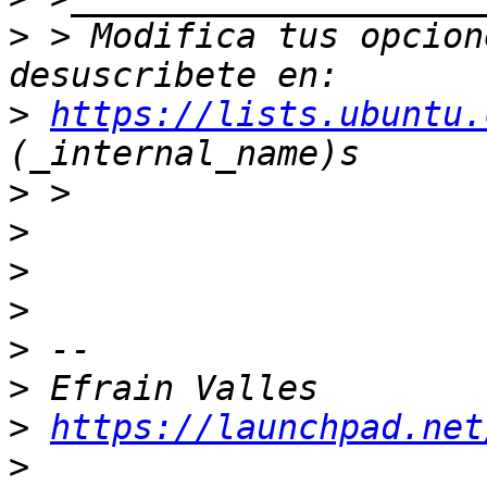
>
 > Modifica tus opcione
>
https://lists.ubuntu.
>
>
>
>
>
>
>
https://launchpad.net
>