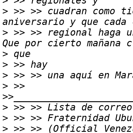
>
>
 >> >> cuadran como ti
>
 >> >> regional haga u
>
>
>
>
 >> 
>
>
>