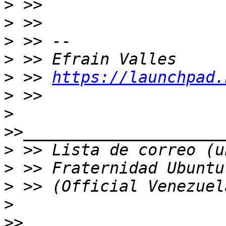
>
>
>
>
>
 >> 
https://launchpad.
>
>
>
>
>
>