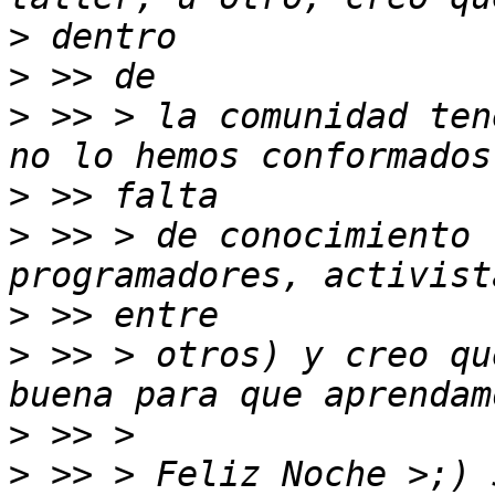
>
>
>
 >> > la comunidad ten
>
>
 >> > de conocimiento 
>
>
 >> > otros) y creo qu
>
>