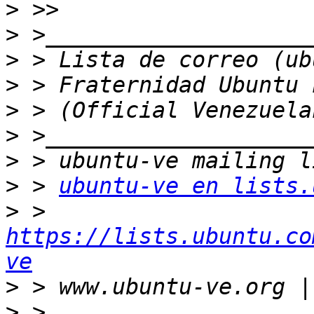
>
>
>
>
>
>
>
>
 > 
ubuntu-ve en lists.
>
 > 
https://lists.ubuntu.co
ve
>
>