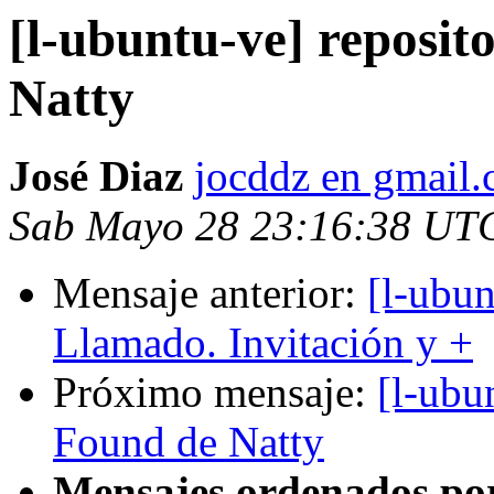
[l-ubuntu-ve] reposit
Natty
José Diaz
jocddz en gmail
Sab Mayo 28 23:16:38 UT
Mensaje anterior:
[l-ubu
Llamado. Invitación y +
Próximo mensaje:
[l-ubu
Found de Natty
Mensajes ordenados po