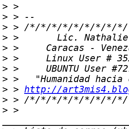
>
>
>
>
>
>
>
>
>
 > 
http://art3mis4.blo
>
>
 > 