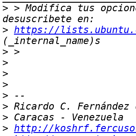
>
 > Modifica tus opcione
>
https://lists.ubuntu.
>
>
>
>
>
>
>
>
http://koshrf.fercuso