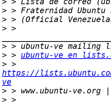
>
>
>
>
 > 
>
>
 > 
ubuntu-ve en lists.
>
 > 
https://lists.ubuntu.co
ve
>
>
 > 