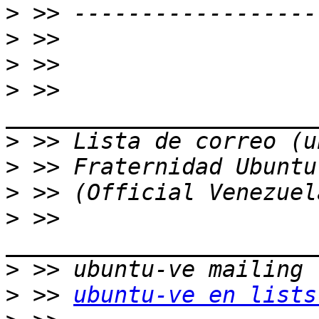
>
>
>
>
 >> 
>
>
>
>
 >> 
>
>
 >> 
ubuntu-ve en lists