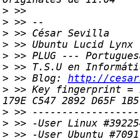
>
>
>
>
>
>
>
 >> Blog: 
http://cesar
>
 >> Key fingerprint = 
>
>
>