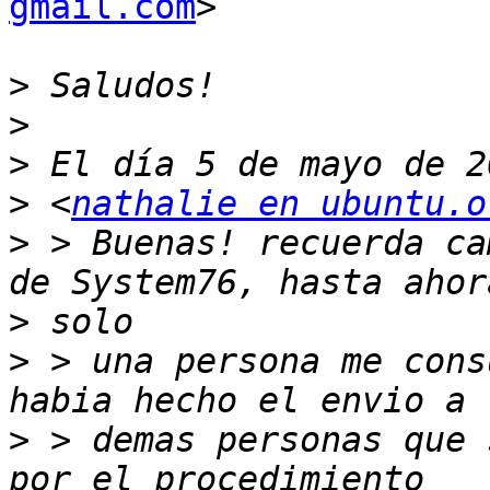
gmail.com
>

>
>
>
>
 <
nathalie en ubuntu.o
>
 > Buenas! recuerda ca
>
>
 > una persona me cons
>
 > demas personas que 