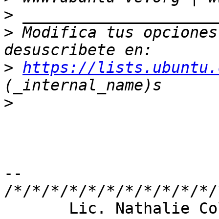
>
>
 Modifica tus opciones 
>
https://lists.ubuntu.
>
-- 

/*/*/*/*/*/*/*/*/*/*/*/
       Lic. Nathalie Colina
