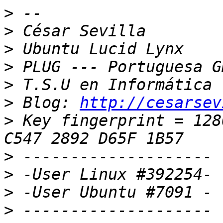
>
>
>
>
>
>
 Blog: 
http://cesarsev
>
 Key fingerprint = 128
>
>
>
>