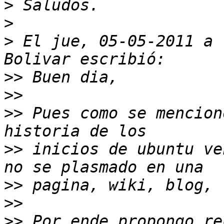
>
>
>
 El jue, 05-05-2011 a 
>>
>>
>>
 Pues como se mencion
>>
 inicios de ubuntu ve
>>
>>
>>
 Por ende propongo re