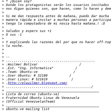
>
>
>
>
>
>
>
>
>
>
>
>
>
>
>
>
>
>
>
>
>
>
>
 .
http://elwuilmer.blogspot.com/
>
>
>
>
>
>
>