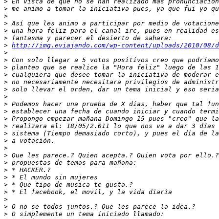
>
>
>
>
>
>
>
http://img.eviajando.com/wp-content/uploads/2010/08/d
>
>
>
>
>
>
>
>
>
>
>
>
>
>
>
>
>
>
>
>
>
>
>