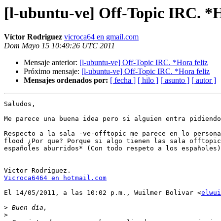
[l-ubuntu-ve] Off-Topic IRC. *H
Víctor Rodriguez
vicroca64 en gmail.com
Dom Mayo 15 10:49:26 UTC 2011
Mensaje anterior:
[l-ubuntu-ve] Off-Topic IRC. *Hora feliz
Próximo mensaje:
[l-ubuntu-ve] Off-Topic IRC. *Hora feliz
Mensajes ordenados por:
[ fecha ]
[ hilo ]
[ asunto ]
[ autor ]
Saludos,

Me parece una buena idea pero si alguien entra pidiendo
Respecto a la sala -ve-offtopic me parece en lo persona
flood ¿Por que? Porque si algo tienen las sala offtopic
españoles aburridos* (Con todo respeto a los españoles)
Vicroca6464 en hotmail.com
El 14/05/2011, a las 10:02 p.m., Wuilmer Bolivar <
elwui
>
>