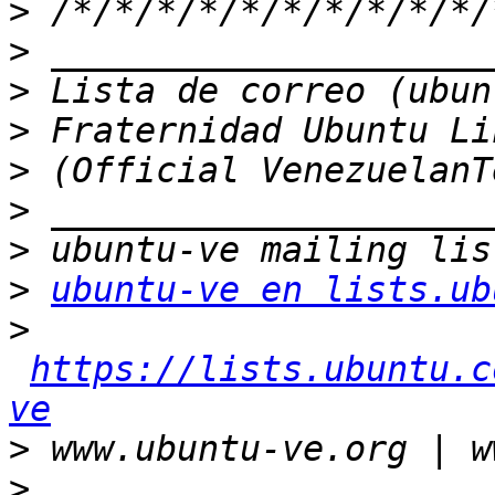
>
>
>
>
>
>
>
>
ubuntu-ve en lists.ub
>
https://lists.ubuntu.c
ve
>
>