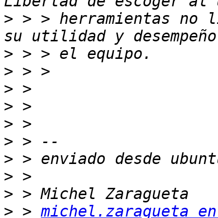
>
 > > herramientas no l
>
>
>
>
>
>
>
>
>
>
 > 
michel.zaragueta en