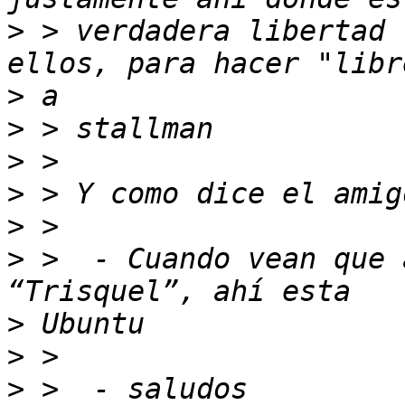
>
 > verdadera libertad 
>
>
>
>
>
>
 >  - Cuando vean que 
>
>
>