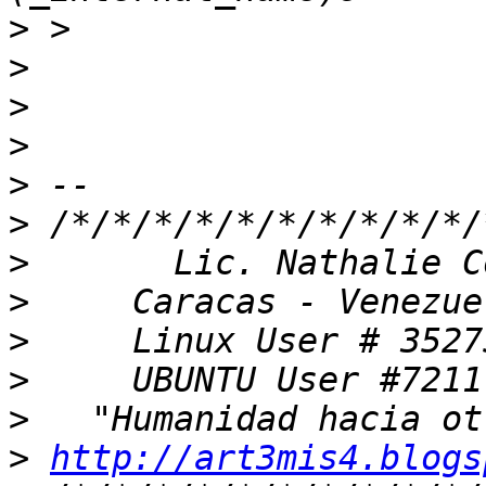
>
>
>
>
>
>
>
>
>
>
>
>
http://art3mis4.blogs