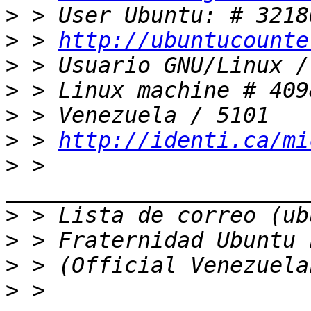
>
>
 > 
http://ubuntucounte
>
>
>
>
 > 
http://identi.ca/mi
>
 > 
>
>
>
>
 > 