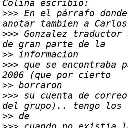
>>>
 En el párrafo donde
>>>
 Gonzalez traductor 
>>
>>>
 que se encontraba p
>>
>>>
 su cuenta de correo
>>
>>>
 cuando no existia l