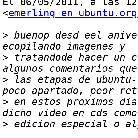
El 06/05/2011, a las 12
<
emerling en ubuntu.org
>
 buenop desd eel anive
>
 tratandode hacer un c
>
 las etapas de ubuntu-
>
 en estos proximos dia
>