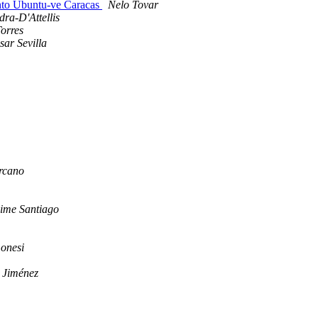
ento Ubuntu-ve Caracas
Nelo Tovar
ra-D'Attellis
orres
sar Sevilla
rcano
ime Santiago
onesi
 Jiménez