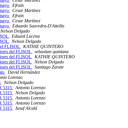
e mayo
Cesar Martinez
e mayo
Efrain
e mayo
Cesar Martinez
e mayo
Efrain
e mayo
Cesar Martinez
e mayo
Eduardo Saavedra-D'Attellis
Nelson Delgado
FLISOL
Eduard Lucena
FLISOL
Nelson Delgado
s del FLISOL
KATHIE QUINTERO
radores del FLISOL
sebastian quintana
radores del FLISOL
KATHIE QUINTERO
radores del FLISOL
Nelson Delgado
radores del FLISOL
Santiago Zarate
nto
David Hernández
onio Lorenzo
5
Nelson Delgado
ER 5315
Antonio Lorenzo
ER 5315
Nelson Delgado
ER 5315
Antonio Lorenzo
ER 5315
Antonio Lorenzo
ER 5315
Iusuf Alcalá