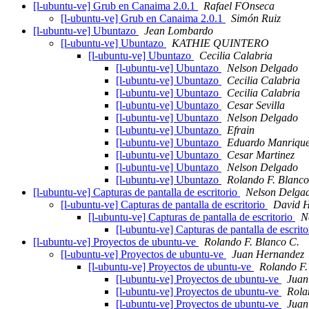
[l-ubuntu-ve] Grub en Canaima 2.0.1
Rafael FOnseca
[l-ubuntu-ve] Grub en Canaima 2.0.1
Simón Ruiz
[l-ubuntu-ve] Ubuntazo
Jean Lombardo
[l-ubuntu-ve] Ubuntazo
KATHIE QUINTERO
[l-ubuntu-ve] Ubuntazo
Cecilia Calabria
[l-ubuntu-ve] Ubuntazo
Nelson Delgado
[l-ubuntu-ve] Ubuntazo
Cecilia Calabria
[l-ubuntu-ve] Ubuntazo
Cecilia Calabria
[l-ubuntu-ve] Ubuntazo
Cesar Sevilla
[l-ubuntu-ve] Ubuntazo
Nelson Delgado
[l-ubuntu-ve] Ubuntazo
Efrain
[l-ubuntu-ve] Ubuntazo
Eduardo Manriqu
[l-ubuntu-ve] Ubuntazo
Cesar Martinez
[l-ubuntu-ve] Ubuntazo
Nelson Delgado
[l-ubuntu-ve] Ubuntazo
Rolando F. Blanco
[l-ubuntu-ve] Capturas de pantalla de escritorio
Nelson Delga
[l-ubuntu-ve] Capturas de pantalla de escritorio
David 
[l-ubuntu-ve] Capturas de pantalla de escritorio
N
[l-ubuntu-ve] Capturas de pantalla de escrit
[l-ubuntu-ve] Proyectos de ubuntu-ve
Rolando F. Blanco C.
[l-ubuntu-ve] Proyectos de ubuntu-ve
Juan Hernandez
[l-ubuntu-ve] Proyectos de ubuntu-ve
Rolando F.
[l-ubuntu-ve] Proyectos de ubuntu-ve
Juan
[l-ubuntu-ve] Proyectos de ubuntu-ve
Rola
[l-ubuntu-ve] Proyectos de ubuntu-ve
Juan