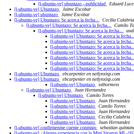
[l-ubuntu-ve] ubuntazo --publicidad
Eduard Luce
[l-ubuntu-ve] Ubuntazo
Jaime Escobar
[l-ubuntu-ve] ubuntazo
Jaime Escobar
[l-ubuntu-ve] Ubuntazo: Se acerca la fecha...
Cecilia Calabria
[l-ubuntu-ve] Ubuntazo: Se acerca la fecha...
Camilo To
[l-ubuntu-ve] Ubuntazo: Se acerca la fecha...
and
[l-ubuntu-ve] Ubuntazo: Se acerca la fecha..
[l-ubuntu-ve] Ubuntazo: Se acerca la fecha..
[l-ubuntu-ve] Ubuntazo: Se acerca la fecha..
[l-ubuntu-ve] Ubuntazo: Se acerca la fecha..
[l-ubuntu-ve] Ubuntazo: Se acerca la fecha..
[l-ubuntu-ve] Ubuntazo: Se acerca la fecha..
[l-ubuntu-ve] Ubuntazo: Se acerca la fecha..
[l-ubuntu-ve] Ubuntazo
ebcarpenter en netlynxisp.com
[l-ubuntu-ve] Ubuntazo
ebcarpenter en netlynxisp.com
[l-ubuntu-ve] Ubuntazo
ssthormess
[l-ubuntu-ve] Ubuntazo
Juan Hernandez
[l-ubuntu-ve] Ubuntazo
Camilo Torres
[l-ubuntu-ve] Ubuntazo
Juan Hernandez
[l-ubuntu-ve] Ubuntazo
Camilo Torres
[l-ubuntu-ve] Ubuntazo
Juan Hernandez
[l-ubuntu-ve] Ubuntazo
Cecilia Calabria
[l-ubuntu-ve] Ubuntazo
Juan Hernandez
[l-ubuntu-ve] confirmenme cuente conmigo
sebastian quintan
[l-ubuntu-ve] ¿Alguna experiencia con la Mini Siragon ML-1