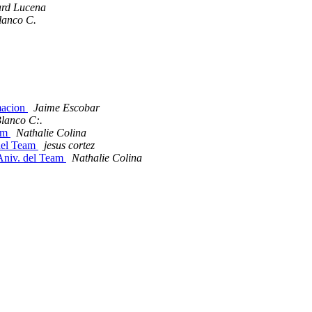
rd Lucena
lanco C.
macion
Jaime Escobar
lanco C:.
eam
Nathalie Colina
 del Team
jesus cortez
r Aniv. del Team
Nathalie Colina