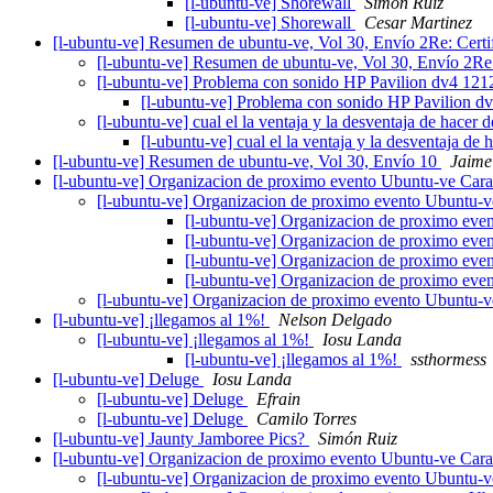
[l-ubuntu-ve] Shorewall
Simón Ruiz
[l-ubuntu-ve] Shorewall
Cesar Martinez
[l-ubuntu-ve] Resumen de ubuntu-ve, Vol 30, Envío 2Re: Certi
[l-ubuntu-ve] Resumen de ubuntu-ve, Vol 30, Envío 2Re:
[l-ubuntu-ve] Problema con sonido HP Pavilion dv4 121
[l-ubuntu-ve] Problema con sonido HP Pavilion d
[l-ubuntu-ve] cual el la ventaja y la desventaja de hace
[l-ubuntu-ve] cual el la ventaja y la desventaja d
[l-ubuntu-ve] Resumen de ubuntu-ve, Vol 30, Envío 10
Jaime
[l-ubuntu-ve] Organizacion de proximo evento Ubuntu-ve Car
[l-ubuntu-ve] Organizacion de proximo evento Ubuntu-
[l-ubuntu-ve] Organizacion de proximo ev
[l-ubuntu-ve] Organizacion de proximo ev
[l-ubuntu-ve] Organizacion de proximo ev
[l-ubuntu-ve] Organizacion de proximo ev
[l-ubuntu-ve] Organizacion de proximo evento Ubuntu-
[l-ubuntu-ve] ¡llegamos al 1%!
Nelson Delgado
[l-ubuntu-ve] ¡llegamos al 1%!
Iosu Landa
[l-ubuntu-ve] ¡llegamos al 1%!
ssthormess
[l-ubuntu-ve] Deluge
Iosu Landa
[l-ubuntu-ve] Deluge
Efrain
[l-ubuntu-ve] Deluge
Camilo Torres
[l-ubuntu-ve] Jaunty Jamboree Pics?
Simón Ruiz
[l-ubuntu-ve] Organizacion de proximo evento Ubuntu-ve Car
[l-ubuntu-ve] Organizacion de proximo evento Ubuntu-