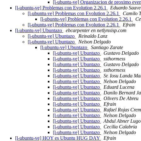
[l-ubuntu-ve] Organizacion de proximo ev
[l-ubuntu-ve] Problemas con Evolution 2.26.1
Eduardo Saaved
[l-ubuntu-ve] Problemas con Evolution 2.26.1
Camilo T
[l-ubuntu-ve] Problemas con Evolution 2.26.1
Ce
[l-ubuntu-ve] Problemas con Evolution 2.26.1
Efrain
[l-ubuntu-ve] Ubuntazo
ebcarpenter en netlynxisp.com
[l-ubuntu-ve] Ubuntazo
Reinaldo Lanz
[l-ubuntu-ve] Ubuntazo
Nelson Delgado
[l-ubuntu-ve] Ubuntazo
Santiago Zarate
[l-ubuntu-ve] Ubuntazo
Gustavo Delgado
[l-ubuntu-ve] Ubuntazo
ssthormess
[l-ubuntu-ve] Ubuntazo
Gustavo Delgado
[l-ubuntu-ve] Ubuntazo
ssthormess
[l-ubuntu-ve] Ubuntazo
Sr. Iosu Landa Ma
[l-ubuntu-ve] Ubuntazo
Nelson Delgado
[l-ubuntu-ve] Ubuntazo
Eduard Lucena
[l-ubuntu-ve] Ubuntazo
Danilo Bernard Ja
[l-ubuntu-ve] Ubuntazo
Olivers De Abreu
[l-ubuntu-ve] Ubuntazo
Efrain
[l-ubuntu-ve] Ubuntazo
Rafael Rojas Crem
[l-ubuntu-ve] Ubuntazo
Nelson Delgado
[l-ubuntu-ve] Ubuntazo
Abdul Abner Lugo
[l-ubuntu-ve] Ubuntazo
Cecilia Calabria
[l-ubuntu-ve] Ubuntazo
Nelson Delgado
[l-ubuntu-ve] HOY es Ubuntu HUG DAY
Efrain