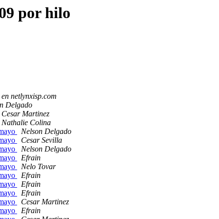
9 por hilo
 en netlynxisp.com
n Delgado
Cesar Martinez
Nathalie Colina
e mayo
Nelson Delgado
e mayo
Cesar Sevilla
e mayo
Nelson Delgado
e mayo
Efrain
e mayo
Nelo Tovar
e mayo
Efrain
e mayo
Efrain
e mayo
Efrain
e mayo
Cesar Martinez
e mayo
Efrain