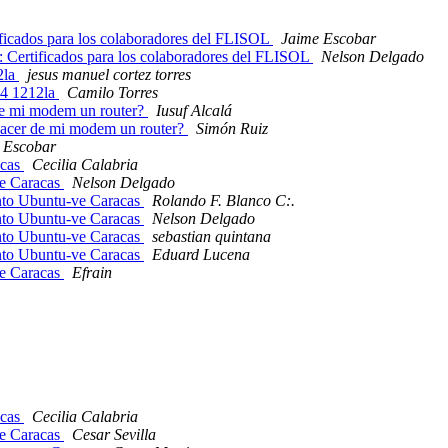
ficados para los colaboradores del FLISOL
Jaime Escobar
 Certificados para los colaboradores del FLISOL
Nelson Delgado
2la
jesus manuel cortez torres
v4 1212la
Camilo Torres
r de mi modem un router?
Iusuf Alcalá
e hacer de mi modem un router?
Simón Ruiz
 Escobar
acas
Cecilia Calabria
ve Caracas
Nelson Delgado
ento Ubuntu-ve Caracas
Rolando F. Blanco C:.
ento Ubuntu-ve Caracas
Nelson Delgado
ento Ubuntu-ve Caracas
sebastian quintana
ento Ubuntu-ve Caracas
Eduard Lucena
ve Caracas
Efrain
acas
Cecilia Calabria
ve Caracas
Cesar Sevilla