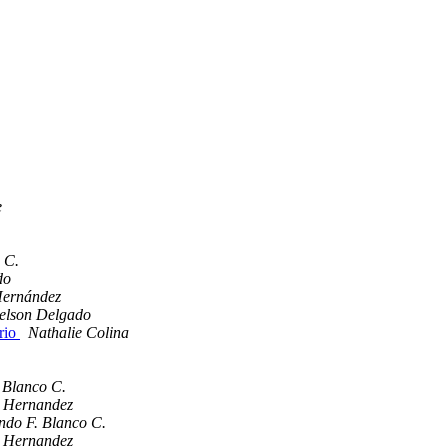
e
 C.
do
Hernández
elson Delgado
orio
Nathalie Colina
 Blanco C.
 Hernandez
ndo F. Blanco C.
 Hernandez