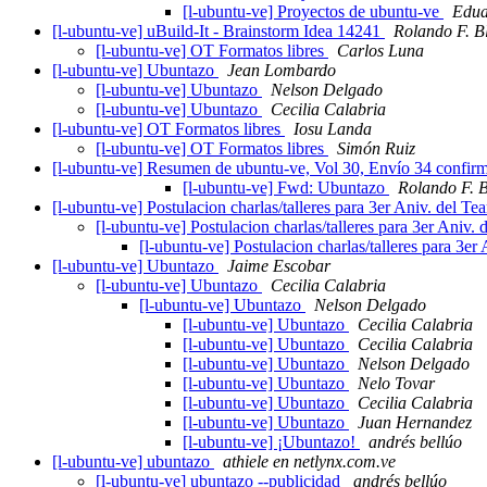
[l-ubuntu-ve] Proyectos de ubuntu-ve
Edua
[l-ubuntu-ve] uBuild-It - Brainstorm Idea 14241
Rolando F. B
[l-ubuntu-ve] OT Formatos libres
Carlos Luna
[l-ubuntu-ve] Ubuntazo
Jean Lombardo
[l-ubuntu-ve] Ubuntazo
Nelson Delgado
[l-ubuntu-ve] Ubuntazo
Cecilia Calabria
[l-ubuntu-ve] OT Formatos libres
Iosu Landa
[l-ubuntu-ve] OT Formatos libres
Simón Ruiz
[l-ubuntu-ve] Resumen de ubuntu-ve, Vol 30, Envío 34 confir
[l-ubuntu-ve] Fwd: Ubuntazo
Rolando F. B
[l-ubuntu-ve] Postulacion charlas/talleres para 3er Aniv. del T
[l-ubuntu-ve] Postulacion charlas/talleres para 3er Aniv.
[l-ubuntu-ve] Postulacion charlas/talleres para 3e
[l-ubuntu-ve] Ubuntazo
Jaime Escobar
[l-ubuntu-ve] Ubuntazo
Cecilia Calabria
[l-ubuntu-ve] Ubuntazo
Nelson Delgado
[l-ubuntu-ve] Ubuntazo
Cecilia Calabria
[l-ubuntu-ve] Ubuntazo
Cecilia Calabria
[l-ubuntu-ve] Ubuntazo
Nelson Delgado
[l-ubuntu-ve] Ubuntazo
Nelo Tovar
[l-ubuntu-ve] Ubuntazo
Cecilia Calabria
[l-ubuntu-ve] Ubuntazo
Juan Hernandez
[l-ubuntu-ve] ¡Ubuntazo!
andrés bellúo
[l-ubuntu-ve] ubuntazo
athiele en netlynx.com.ve
[l-ubuntu-ve] ubuntazo --publicidad
andrés bellúo