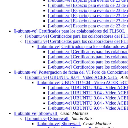
[l-ubuntu-ve] Espacio para evento de 23 d
[l-ubuntu-ve] Espacio para evento de 23 d
[l-ubuntu-ve] Espacio para evento de 23 d
[l-ubuntu-ve] Espacio para evento de 23 d
[l-ubuntu-ve] Espacio para evento de 23 d
[l-ubuntu-ve] Espacio para evento de 23 d
[l-ubuntu-ve] Certificados para los colaboradores del FLISOL
[l-ubuntu-ve] Certificados para los colaboradores del 
[l-ubuntu-ve] Certificados para los colaboradores del 
[l-ubuntu-ve] Certificados para los colaboradore
[l-ubuntu-ve] Certificados para los colabo
[l-ubuntu-ve] Certificados para los colabo
[l-ubuntu-ve] Certificados para los colabo
[l-ubuntu-ve] Certificados para los colabo
[l-ubuntu-ve] Postergacion de fecha del VI Foro de Conocimie
[l-ubuntu-ve] UBUNTU 9.04 - Video ACER 5315
Ant
[l-ubuntu-ve] UBUNTU 9.04 - Video ACER 531
[l-ubuntu-ve] UBUNTU 9.04 - Video AC
[l-ubuntu-ve] UBUNTU 9.04 - Video AC
[l-ubuntu-ve] UBUNTU 9.04 - Video AC
[l-ubuntu-ve] UBUNTU 9.04 - Video AC
[l-ubuntu-ve] UBUNTU 9.04 - Video AC
[l-ubuntu-ve] Shorewall
Cesar Martinez
[l-ubuntu-ve] Shorewall
Simón Ruiz
[l-ubuntu-ve] Shorewall
Cesar Martinez