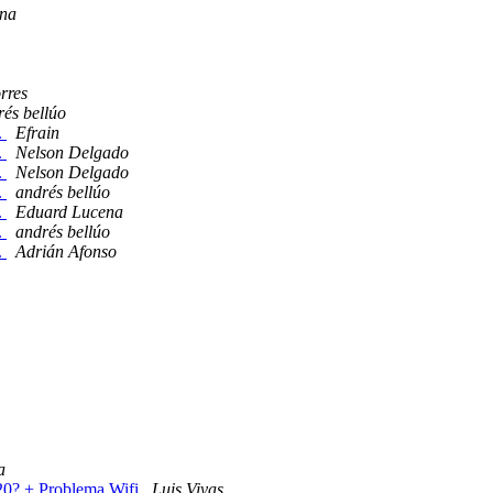
na
rres
rés bellúo
.
Efrain
.
Nelson Delgado
.
Nelson Delgado
.
andrés bellúo
.
Eduard Lucena
.
andrés bellúo
.
Adrián Afonso
a
020? + Problema Wifi
Luis Vivas