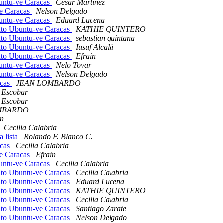
buntu-ve Caracas
Cesar Martinez
ve Caracas
Nelson Delgado
buntu-ve Caracas
Eduard Lucena
ento Ubuntu-ve Caracas
KATHIE QUINTERO
ento Ubuntu-ve Caracas
sebastian quintana
ento Ubuntu-ve Caracas
Iusuf Alcalá
ento Ubuntu-ve Caracas
Efrain
buntu-ve Caracas
Nelo Tovar
buntu-ve Caracas
Nelson Delgado
acas
JEAN LOMBARDO
 Escobar
 Escobar
MBARDO
in
Cecilia Calabria
 lista
Rolando F. Blanco C.
acas
Cecilia Calabria
ve Caracas
Efrain
buntu-ve Caracas
Cecilia Calabria
ento Ubuntu-ve Caracas
Cecilia Calabria
ento Ubuntu-ve Caracas
Eduard Lucena
ento Ubuntu-ve Caracas
KATHIE QUINTERO
ento Ubuntu-ve Caracas
Cecilia Calabria
ento Ubuntu-ve Caracas
Santiago Zarate
ento Ubuntu-ve Caracas
Nelson Delgado