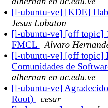
alhernan en uc.edu.ve
[l-ubuntu-ve] [KDE] Habi
Jesus Lobaton
[l-ubuntu-ve] [off topic]
FMCL
Alvaro Hernand
[l-ubuntu-ve] [off topic]
Comunidades de Software
alhernan en uc.edu.ve
[l-ubuntu-ve] Agradecido
Root)
cesar