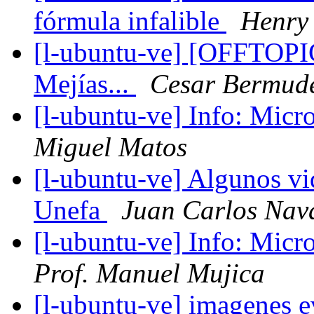
fórmula infalible
Henry
[l-ubuntu-ve] [OFFTOPIC
Mejías...
Cesar Bermud
[l-ubuntu-ve] Info: Micr
Miguel Matos
[l-ubuntu-ve] Algunos vid
Unefa
Juan Carlos Nav
[l-ubuntu-ve] Info: Micr
Prof. Manuel Mujica
[l-ubuntu-ve] imagenes 