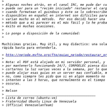
>
>
>
>
>
>
>
>
>
>
>
Muchísimas gracias. Muy útil, y muy didactico: una sola
rápida basta para entenderla.

>
http://nejode.myftp.org/ftp/guias_nejode/restaurar_gr
>
>
>
>
>
>
>
>
>
>
>
>
>
>