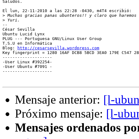
Saludos.

El lun, 22-11-2010 a las 22:28 -0430, m4T4 escribió:

>
>
-- 

﻿César Sevilla

Ubuntu Lucid Lynx

PLUG --- Portuguesa GNU/Linux User Group

T.S.U en Informática

Blog: 
http://cesarsevilla.wordpress.com
Key fingerprint = 1280 16AF DCB8 5BCD 3EA0 179E C547 28
--------------------

-User Linux #392254-

-User Ubuntu #7091 -

--------------------

Mensaje anterior:
[l-ubu
Próximo mensaje:
[l-ubu
Mensajes ordenados po