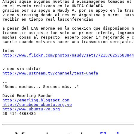
Amigos aquie algunas muetras d elasimagenes tomadas el 
en el evento realizado en la UNEFA-GUACARA

gracias por su apoyo a Naudy V. por su apoyo en la tras
video streaming donde afines en Argentina y otros  pais
recibir en tiempo real lasconferencias

a pesar del LAG enorme en la conexion que disponiamos n
trasnmitir asi;este fue solo un primer intento, logramo
muchas cosas al respecto, espero poder ir mejorando y c
suerte cuando volvamos hacer una transmision semejante.

http://www.flickr.com/photos/naudy/sets/721576253583844
http://www.ustream.tv/channel/test-unefa
-- 

"Somos muchos... Seremos más..."

http://emerling.blogspot.com
http://carabobo-ubuntu.org.ve
http://www.ubuntu-ve.org

58-414-4368485
