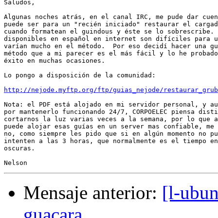
Saludos,

Algunas noches atrás, en el canal IRC, me pude dar cuen
puede ser para un "recién iniciado" restaurar el cargad
cuando formatean el guindous y éste se lo sobrescribe. 
disponibles en español en internet son difíciles para u
varían mucho en el método.  Por eso decidí hacer una gu
método que a mi parecer es el más fácil y lo he probado
éxito en muchas ocasiones.

Lo pongo a disposición de la comunidad:

http://nejode.myftp.org/ftp/guias_nejode/restaurar_grub
Nota: el PDF está alojado en mi servidor personal, y au
por mantenerlo funcionando 24/7, CORPOELEC piensa disti
cortarnos la luz varias veces a la semana, por lo que a
puede alojar esas guías en un server mas confiable, me 
no, como siempre les pido que si en algún momento no pu
intenten a las 3 horas, que normalmente es el tiempo en
oscuras.

Mensaje anterior:
[l-ubu
guacara