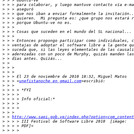
>
>
>
>
>
>
>
>
>
>
>
>
>
>
>
>
>
>
>
 > > <
unefistanoche en gmail.com
>
>
>
>
>
>
>
>
 > 
http://www.sapi.gob.ve/index.php?option=com_content
>
>
>