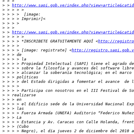
>
>
 > 
http://www.sapi.gob.ve/index.php?view=article&catid
>
>
>
>
>
>
 > 
http://www.sapi.gob.ve/index.php?view=article&catid
>
>
 > > > *INSCRIBETE GRATUITAMENTE AQUÍ <
http://registro
>
>
 > > > [image: registrate] <
http://registro.sapi.gob.v
>
>
>
>
>
>
>
>
>
>
>
>
>
>
>
>
>
>