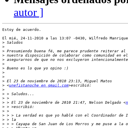
autor ]
Estoy de acuerdo.

El mié, 24-11-2010 a las 13:07 -0430, Wilfredo Manrique
>
>
>
>
>
>
>
>
>
>
>
 <
unefistanoche en gmail.com
>
>
>
>
 > El 23 de noviembre de 2010 21:47, Nelson Delgado <
n
>
>
>
>
>