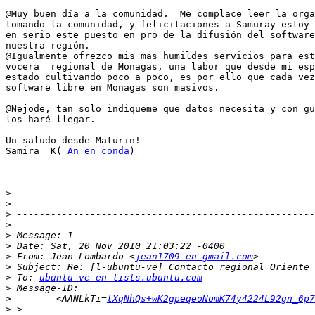
@Muy buen día a la comunidad.  Me complace leer la orga
tomando la comunidad, y felicitaciones a Samuray estoy 
en serio este puesto en pro de la difusión del software
nuestra región.

@Igualmente ofrezco mis mas humildes servicios para est
vocera  regional de Monagas, una labor que desde mi esp
estado cultivando poco a poco, es por ello que cada vez
software libre en Monagas son masivos.

@Nejode, tan solo indiqueme que datos necesita y con gu
los haré llegar.

Un saludo desde Maturin!

Samira  K( 
An en conda
)

>
>
>
>
>
>
>
 From: Jean Lombardo <
jean1709 en gmail.com
>
>
 To: 
ubuntu-ve en lists.ubuntu.com
>
>
        <AANLkTi=
tXqNhQs+wK2gpeqeoNomK74y4224L92gn_6p7
>