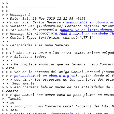
>
>
>
>
>
>
 > From: Juan Carlos Navarro <
juancnh2009 en ubuntu.or
>
>
 > To: Ubuntu de Venezuela <
ubuntu-ve en lists.ubuntu.
>
 > Message-ID: <
1290271918.7688.8.camel en carabobo-Th
>
>
>
>
>
>
>
>
>
>
>
 > > 
persaudsamuel en ubuntu.org.ve
>
>
>
>
>
>
>
>
>
>
 > > Marín (*JamUnix*, 
jesusangelm en ubuntu.org.ve