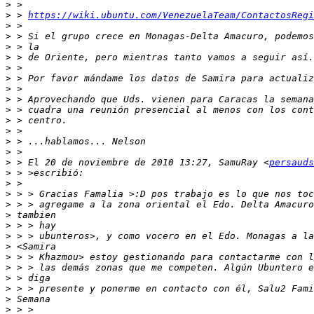
>
>
 > 
https://wiki.ubuntu.com/VenezuelaTeam/ContactosRegi
>
>
>
>
>
>
>
>
>
>
>
>
>
>
 > El 20 de noviembre de 2010 13:27, SamuRay <
persauds
>
>
>
>
>
>
>
>
>
>
>
>
>
>