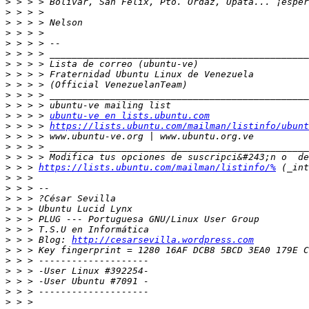
>
>
>
>
>
>
>
>
>
>
>
>
 > > > 
ubuntu-ve en lists.ubuntu.com
>
 > > > 
https://lists.ubuntu.com/mailman/listinfo/ubunt
>
>
>
>
 > > 
https://lists.ubuntu.com/mailman/listinfo/%
>
>
>
>
>
>
>
 > > Blog: 
http://cesarsevilla.wordpress.com
>
>
>
>
>
>