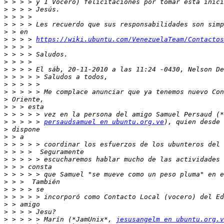
>
>
>
>
>
>
 > > > 
https://wiki.ubuntu.com/VenezuelaTeam/Contactos
>
>
>
>
>
>
>
>
>
>
>
 > > > > 
persaudsamuel en ubuntu.org.ve
>
>
>
>
>
>
>
>
>
>
>
>
>
 > > > > Marín (*JamUnix*, 
jesusangelm en ubuntu.org.v