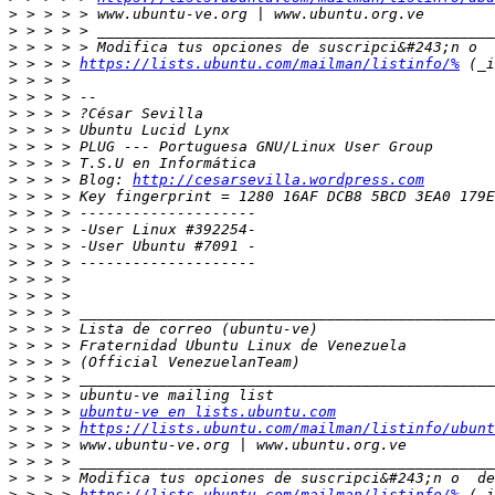
>
>
>
>
 > > > 
https://lists.ubuntu.com/mailman/listinfo/%
>
>
>
>
>
>
>
 > > > Blog: 
http://cesarsevilla.wordpress.com
>
>
>
>
>
>
>
>
>
>
>
>
>
>
 > > > 
ubuntu-ve en lists.ubuntu.com
>
 > > > 
https://lists.ubuntu.com/mailman/listinfo/ubunt
>
>
>
>
 > > > 
https://lists.ubuntu.com/mailman/listinfo/%