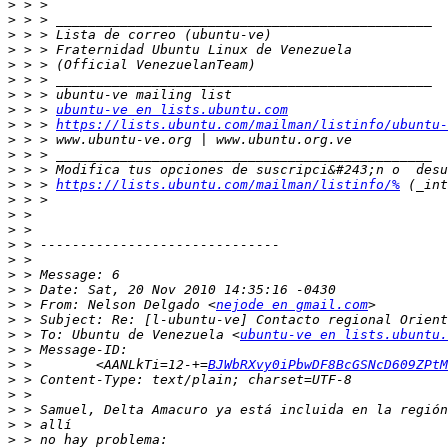
>
>
>
>
>
>
>
>
 > > 
ubuntu-ve en lists.ubuntu.com
>
 > > 
https://lists.ubuntu.com/mailman/listinfo/ubuntu-
>
>
>
>
 > > 
https://lists.ubuntu.com/mailman/listinfo/%
>
>
>
>
>
>
>
>
 > From: Nelson Delgado <
nejode en gmail.com
>
>
 > To: Ubuntu de Venezuela <
ubuntu-ve en lists.ubuntu.
>
>
 >        <AANLkTi=12-+=
BJWbRXvy0iPbwDF8BcGSNcD609ZPtM
>
>
>
>
>