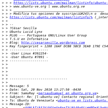
>
 > > 
https://lists.ubuntu.com/mailman/listinfo/ubuntu-
>
>
>
>
 > 
https://lists.ubuntu.com/mailman/listinfo/%
>
>
>
>
>
>
>
 > Blog: 
http://cesarsevilla.wordpress.com
>
>
>
>
>
>
>
>
>
>
>
>
>
>
 > From: SamuRay <
persaudsamuel en ubuntu.org.ve
>
>
 > To: Ubuntu de Venezuela <
ubuntu-ve en lists.ubuntu.
>
>
 >        <
AANLkTik52VikEteY+8n+TtLNt48g8timWPDeXLb+Hr