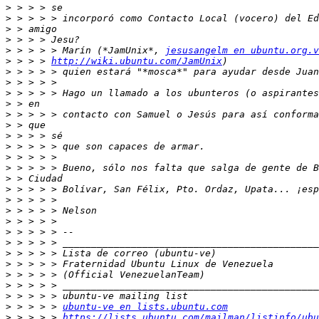
>
>
>
>
>
 > > > > Marín (*JamUnix*, 
jesusangelm en ubuntu.org.v
>
 > > > 
http://wiki.ubuntu.com/JamUnix
>
>
>
>
>
>
>
>
>
>
>
>
>
>
>
>
>
>
>
>
>
>
>
 > > > > 
ubuntu-ve en lists.ubuntu.com
>
 > > > > 
https://lists.ubuntu.com/mailman/listinfo/ubu