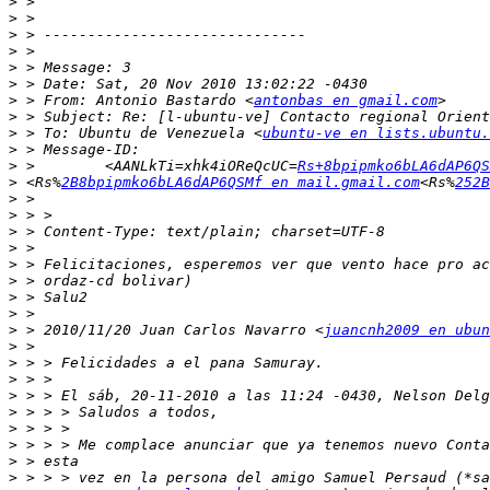
>
>
>
>
>
>
>
 > From: Antonio Bastardo <
antonbas en gmail.com
>
>
 > To: Ubuntu de Venezuela <
ubuntu-ve en lists.ubuntu.
>
>
 >        <AANLkTi=xhk4iOReQcUC=
Rs+8bpipmko6bLA6dAP6QS
>
 <Rs%
2B8bpipmko6bLA6dAP6QSMf en mail.gmail.com
<Rs%
252B
>
>
>
>
>
>
>
>
>
 > 2010/11/20 Juan Carlos Navarro <
juancnh2009 en ubun
>
>
>
>
>
>
>
>
>