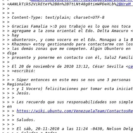
>
 <AANLkTik52VikEteY%2B8n%2BTtLNt48g8timWPDeXLb%
2BHreM 
>
>
>
>
>
>
>
>
>
>
>
>
>
>
 > El 20 de noviembre de 2010 13:12, César Sevilla <
ce
>
>
>
>
>
>
>
>
>
>
 > > 
https://wiki.ubuntu.com/VenezuelaTeam/ContactosRe
>
>
>
>