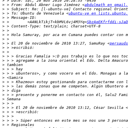
>
>
 > From: Abdul Abner Lugo Jiménez <
abdulmath en gmail.
>
>
 > To: Ubuntu de Venezuela <
ubuntu-ve en lists.ubuntu.
>
>
 >        <AANLkTikjT=kbMVL6vj4M3Yq=
SbzAqEKfrfddi-sJaD
>
>
>
>
>
 > El 20 de noviembre de 2010 13:27, SamuRay <
persauds
>
>
>
>
>
>
>
>
>
>
>
>
>
>
>
 > > El 20 de noviembre de 2010 13:12, César Sevilla <
>
>
>
>