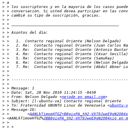
>
>
>
>
>
>
>
>
>
>
>
>
>
>
>
>
>
>
>
>
>
>
>
 > From: Nelson Delgado <
nejode en gmail.com
>
>
 > To: Fraternidad UBUNTU Linux de Venezuela <
ubuntu-v
>
>
 >        <
AANLkTimoeHTGZ+B8gixPA_tH2-VX79JweE9gN2O04x
>
 <AANLkTimoeHTGZ%
2BB8gixPA_tH2-VX79JweE9gN2O04xig en m
>
>