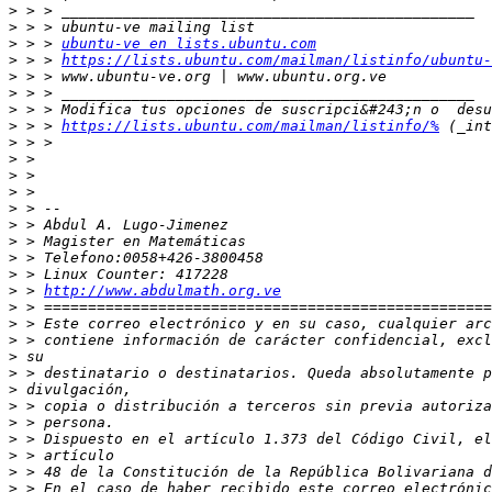
>
>
>
 > > 
ubuntu-ve en lists.ubuntu.com
>
 > > 
https://lists.ubuntu.com/mailman/listinfo/ubuntu-
>
>
>
>
 > > 
https://lists.ubuntu.com/mailman/listinfo/%
>
>
>
>
>
>
>
>
>
>
 > 
http://www.abdulmath.org.ve
>
>
>
>
>
>
>
>
>
>
>
>