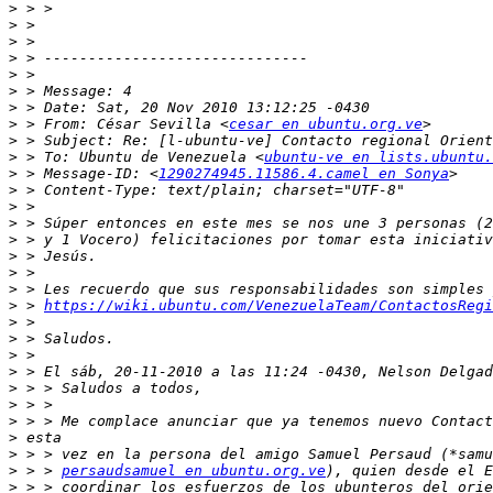
>
>
>
>
>
>
>
>
 > From: César Sevilla <
cesar en ubuntu.org.ve
>
>
 > To: Ubuntu de Venezuela <
ubuntu-ve en lists.ubuntu.
>
 > Message-ID: <
1290274945.11586.4.camel en Sonya
>
>
>
>
>
>
>
>
 > 
https://wiki.ubuntu.com/VenezuelaTeam/ContactosRegi
>
>
>
>
>
>
>
>
>
>
 > > 
persaudsamuel en ubuntu.org.ve
>