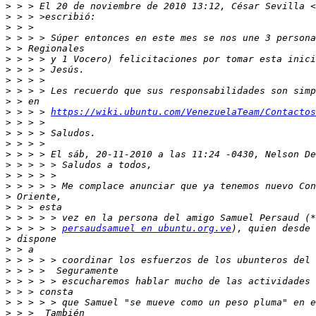
>
 > > El 20 de noviembre de 2010 13:12, César Sevilla <
>
>
>
>
>
>
>
>
>
>
 > > > 
https://wiki.ubuntu.com/VenezuelaTeam/Contactos
>
>
>
>
>
>
>
>
>
>
>
 > > > > 
persaudsamuel en ubuntu.org.ve
>
>
>
>
>
>
>
>