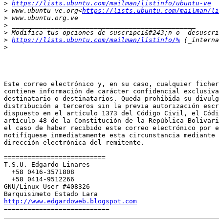
>
https://lists.ubuntu.com/mailman/listinfo/ubuntu-ve
>
 www.ubuntu-ve.org<
https://lists.ubuntu.com/mailman/li
>
>
>
>
https://lists.ubuntu.com/mailman/listinfo/%
>
-- 

Este correo electrónico y, en su caso, cualquier ficher
contiene información de carácter confidencial exclusiva
destinatario o destinatarios. Queda prohibida su divulg
distribución a terceros sin la previa autorización escr
dispuesto en el artículo 1373 del Código Civil, el Códi
artículo 48 de la Constitución de la República Bolivari
el caso de haber recibido este correo electrónico por e
notifíquese inmediatamente esta circunstancia mediante 
dirección electrónica del remitente.

==========================

T.S.U. Edgardo Linares

  +58 0416-3571808

  +58 0414-9512266

GNU/Linux User #408326

http://www.edgardoweb.blogspot.com