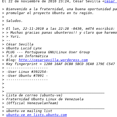
El 22 de noviembre de 2010 23:24, César Sevilla <
cesar 
>
>
>
>
>
>
>
>
>
>
>
>
>
>
 Blog: 
http://cesarsevilla.wordpress.com
>
>
>
>
>
>
>
>
>
>
>
>
>
>
ubuntu-ve en lists.ubuntu.com