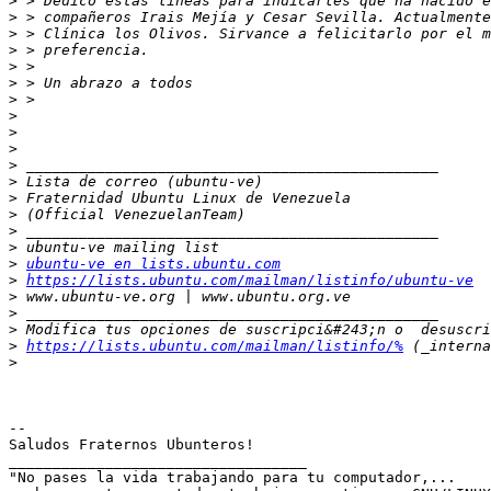
>
>
>
>
>
>
>
>
>
>
>
>
>
>
>
>
>
ubuntu-ve en lists.ubuntu.com
>
https://lists.ubuntu.com/mailman/listinfo/ubuntu-ve
>
>
>
>
https://lists.ubuntu.com/mailman/listinfo/%
>
-- 

Saludos Fraternos Ubunteros!

__________________________________

"No pases la vida trabajando para tu computador,...
