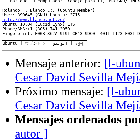
...haz que tu computador trabaje para ti, usa GNU/LINUX
__________________________________

Rolando F. Blanco C:. (Ubuntu Member)

http://www.blanco.net.ve/

Ubuntu 10.04 (Lucid Lynx) LTS

Phone/SMS:+1 (305) 741-3050

Fingerprint: E00B 362A 9191 CB43 9DC0  4011 1123 F031 D
__________________________________

Mensaje anterior:
[l-ubu
Cesar David Sevilla Mejía
Próximo mensaje:
[l-ub
Cesar David Sevilla Mejía
Mensajes ordenados po
autor ]