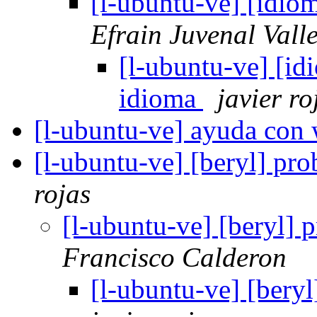
[l-ubuntu-ve] [idio
Efrain Juvenal Vall
[l-ubuntu-ve] [i
idioma
javier ro
[l-ubuntu-ve] ayuda co
[l-ubuntu-ve] [beryl] pr
rojas
[l-ubuntu-ve] [beryl]
Francisco Calderon
[l-ubuntu-ve] [bery