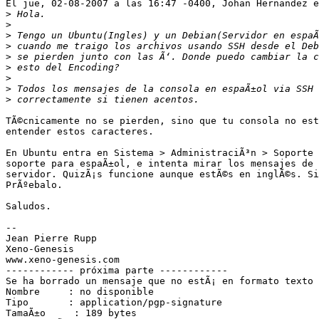
El jue, 02-08-2007 a las 16:47 -0400, Johan Hernandez e
>
>
>
>
>
>
>
>
>
TÃ©cnicamente no se pierden, sino que tu consola no est
entender estos caracteres.

En Ubuntu entra en Sistema > AdministraciÃ³n > Soporte 
soporte para espaÃ±ol, e intenta mirar los mensajes de 
servidor. QuizÃ¡s funcione aunque estÃ©s en inglÃ©s. Si
PrÃºebalo.

Saludos.

--

Jean Pierre Rupp

Xeno-Genesis

www.xeno-genesis.com

------------ próxima parte ------------

Se ha borrado un mensaje que no estÃ¡ en formato texto 
Nombre     : no disponible

Tipo       : application/pgp-signature

TamaÃ±o     : 189 bytes
