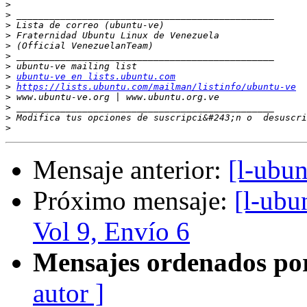
>
>
>
>
>
>
>
>
ubuntu-ve en lists.ubuntu.com
>
https://lists.ubuntu.com/mailman/listinfo/ubuntu-ve
>
>
>
 Modifica tus opciones de suscripci&#243;n o  desuscri
>
Mensaje anterior:
[l-ubu
Próximo mensaje:
[l-ubu
Vol 9, Envío 6
Mensajes ordenados po
autor ]