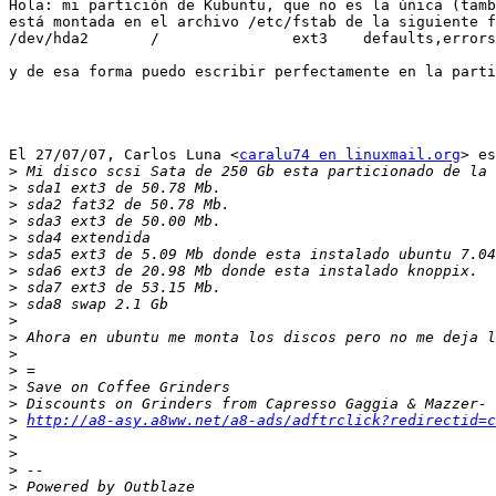
Hola: mi partición de Kubuntu, que no es la única (tamb
está montada en el archivo /etc/fstab de la siguiente f
/dev/hda2       /               ext3    defaults,errors
y de esa forma puedo escribir perfectamente en la parti
El 27/07/07, Carlos Luna <
caralu74 en linuxmail.org
> es
>
>
>
>
>
>
>
>
>
>
>
>
>
>
>
>
http://a8-asy.a8ww.net/a8-ads/adftrclick?redirectid=c
>
>
>
>