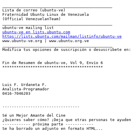
_______________________________________________

Lista de correo (ubuntu-ve)

Fraternidad Ubuntu Linux de Venezuela

(Official VenezuelanTeam)

_______________________________________________

ubuntu-ve en lists.ubuntu.com
https://lists.ubuntu.com/mailman/listinfo/ubuntu-ve

www.ubuntu-ve.org | www.ubuntu.org.ve

_______________________________________________

Modifica tus opciones de suscripción o desuscribete en:
Fin de Resumen de ubuntu-ve, Vol 9, Envío 6

*******************************************

Luis F. Urdaneta F. 

Analista-Programador 

0416-7046203

---------------------------------

Sé un Mejor Amante del Cine

¿Quieres saber cómo? ¡Deja que otras personas te ayuden
------------ próxima parte ------------

Se ha borrado un adjunto en formato HTML...
