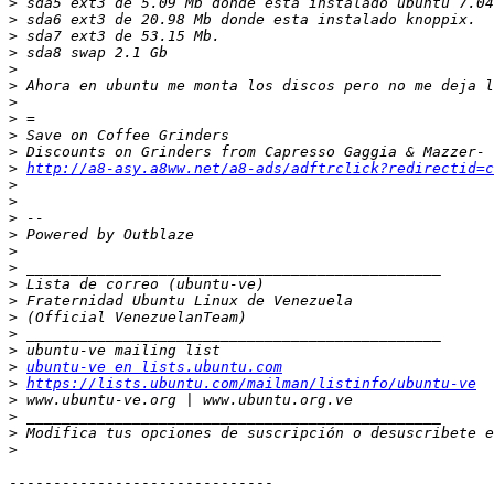
>
>
>
>
>
>
>
>
>
>
>
http://a8-asy.a8ww.net/a8-ads/adftrclick?redirectid=c
>
>
>
>
>
>
>
>
>
>
>
>
ubuntu-ve en lists.ubuntu.com
>
https://lists.ubuntu.com/mailman/listinfo/ubuntu-ve
>
>
>
 Modifica tus opciones de suscripción o desuscribete e
>
------------------------------
