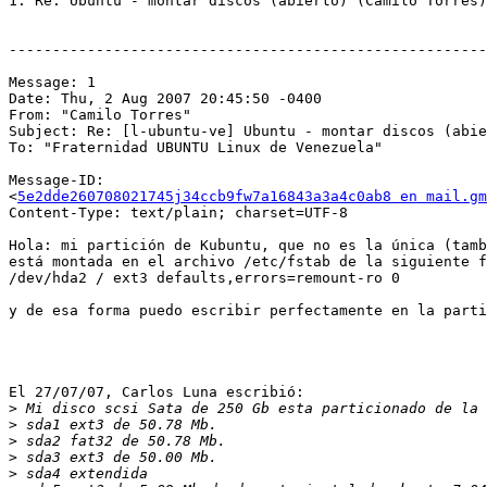
1. Re: Ubuntu - montar discos (abierto) (Camilo Torres)

-------------------------------------------------------
Message: 1

Date: Thu, 2 Aug 2007 20:45:50 -0400

From: "Camilo Torres" 

Subject: Re: [l-ubuntu-ve] Ubuntu - montar discos (abie
To: "Fraternidad UBUNTU Linux de Venezuela"

Message-ID:

<
5e2dde260708021745j34ccb9fw7a16843a3a4c0ab8 en mail.gm
Content-Type: text/plain; charset=UTF-8

Hola: mi partición de Kubuntu, que no es la única (tamb
está montada en el archivo /etc/fstab de la siguiente f
/dev/hda2 / ext3 defaults,errors=remount-ro 0

y de esa forma puedo escribir perfectamente en la parti
El 27/07/07, Carlos Luna escribió:

>
>
>
>
>