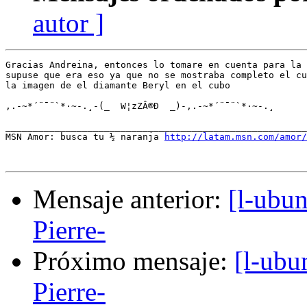
autor ]
Gracias Andreina, entonces lo tomare en cuenta para la 
supuse que era eso ya que no se mostraba completo el cu
la imagen de el diamante Beryl en el cubo

,.-~*´¨¯¨`*·~-.¸-(_  W¦zZÂ®Ð  _)-,.-~*´¨¯¨`*·~-.¸

_______________________________________________________
MSN Amor: busca tu ½ naranja 
http://latam.msn.com/amor/
Mensaje anterior:
[l-ubu
Pierre-
Próximo mensaje:
[l-ub
Pierre-