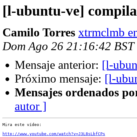
[l-ubuntu-ve] compila
Camilo Torres
xtrmclmb e
Dom Ago 26 21:16:42 BST
Mensaje anterior:
[l-ubun
Próximo mensaje:
[l-ubu
Mensajes ordenados po
autor ]
Mira este vídeo:

http://www.youtube.com/watch?v=J3L8sLbfCPs