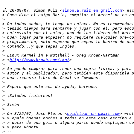
El 26/08/07, Simón Ruiz <
simon.a.ruiz en gmail.com
> esc
>
>
>
>
>
>
>
>
>
>
>
 <
http://www.kroah.com/lkn/
>
>
>
>
>
>
>
>
>
>
>
>
 On 8/25/07, Jose Flores <
coldclean en gmail.com
>
>
>
>