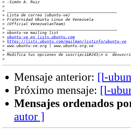
>
>
>
>
>
>
>
>
>
ubuntu-ve en lists.ubuntu.com
>
https://lists.ubuntu.com/mailman/listinfo/ubuntu-ve
>
>
>
 Modifica tus opciones de suscripci&#243;n o  desuscri
>
Mensaje anterior:
[l-ubun
Próximo mensaje:
[l-ubu
Mensajes ordenados po
autor ]