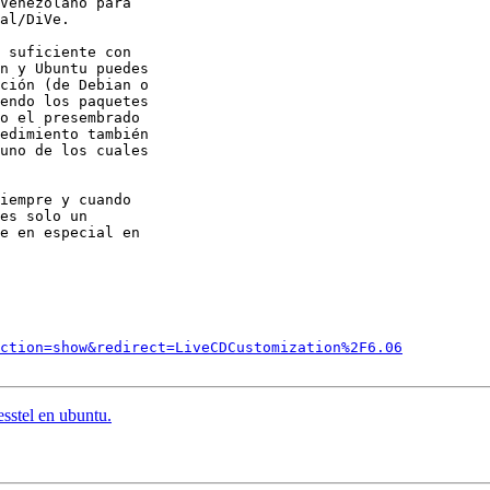
Venezolano para

al/DiVe.

 suficiente con

n y Ubuntu puedes

ción (de Debian o

endo los paquetes

o el presembrado

edimiento también

uno de los cuales

iempre y cuando

es solo un

e en especial en

ction=show&redirect=LiveCDCustomization%2F6.06
stel en ubuntu.