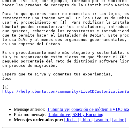
Debian Live fue, por ejemplo, forkeado por el Gobierno 
hacer las pruebas de concepto de la Distribución Nacion
Para lo que quieres hacer no necesitas ir tan lejos, es
remasterizar una imagen actual. En los LiveCDs de Debia
usar el procedimiento en [1]. Para modificar la instala
Ubuntu) puedes remasterizar los instaladores, introduci
que quieres, rehaciendo los repositorios e introduciend
que te permite hacer el instalador de Debian. Este proc
lo usa DiVe y al menos dos organismos gubernamentales, 
es una empresa del Estado.

Es un procedimiento mucho más elegante y sustentable, s
tú y tu organización estén claros en que "hacer el CD" 
pequeño porcentaje del reto de distribuir software libr
un proceso de migración.

Espero que te sirva y comentes tus experiencias,

Jose

https://help.ubuntu.com/community/LiveCDCustomization?a
Mensaje anterior:
[l-ubuntu-ve] conexión de módem EVDO axes
Próximo mensaje:
[l-ubuntu-ve] SSH y Encoding
Mensajes ordenados por:
[ fecha ]
[ hilo ]
[ asunto ]
[ autor ]