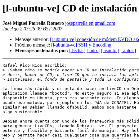
[l-ubuntu-ve] CD de instalación
José Miguel Parrella Romero
joseparrella en gmail.com
Jue Ago 2 03:26:39 BST 2007
Mensaje anterior:
[l-ubuntu-ve] conexión de módem EVDO axes
Próximo mensaje:
[l-ubuntu-ve] SSH y Encoding
Mensajes ordenados por:
[ fecha ]
[ hilo ]
[ asunto ]
[ autor ]
Rafael Rico Ríos escribió:

>
>
>
La forma más rápida y directa de hacer un LiveCD en Deb
aplicación llamada "bootcd". No estoy seguro si esa apl
disponible en Ubuntu, pero era bastante rato. En alguno
usado ese método, por ejemplo en los PdA de CONATEL. Ha
similar en Debian llamado dfsbuild, ambos son bastante 
algo sustentable.

Debian ahora cuenta con uno de los frameworks más sólid
para generar LiveCDs, llamado Debian Live. El proyecto 
potente y flexible y bastante fácil de manejar. Hay hel
Web y permite hacer casi cualquier cosa que querrías ha