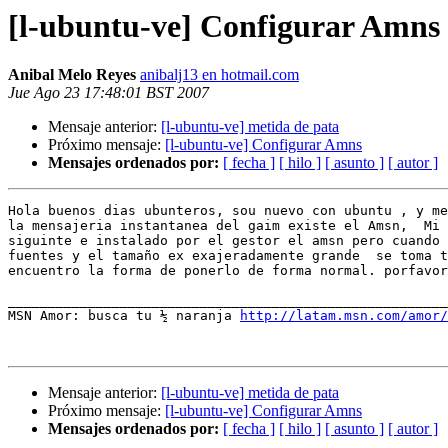
[l-ubuntu-ve] Configurar Amns
Anibal Melo Reyes
anibalj13 en hotmail.com
Jue Ago 23 17:48:01 BST 2007
Mensaje anterior:
[l-ubuntu-ve] metida de pata
Próximo mensaje:
[l-ubuntu-ve] Configurar Amns
Mensajes ordenados por:
[ fecha ]
[ hilo ]
[ asunto ]
[ autor ]
Hola buenos dias ubunteros, sou nuevo con ubuntu , y me
la mensajeria instantanea del gaim existe el Amsn,  Mi 
siguinte e instalado por el gestor el amsn pero cuando 
fuentes y el tamaño ex exajeradamente grande  se toma t
encuentro la forma de ponerlo de forma normal. porfavor
_______________________________________________________
MSN Amor: busca tu ½ naranja 
http://latam.msn.com/amor/
Mensaje anterior:
[l-ubuntu-ve] metida de pata
Próximo mensaje:
[l-ubuntu-ve] Configurar Amns
Mensajes ordenados por:
[ fecha ]
[ hilo ]
[ asunto ]
[ autor ]