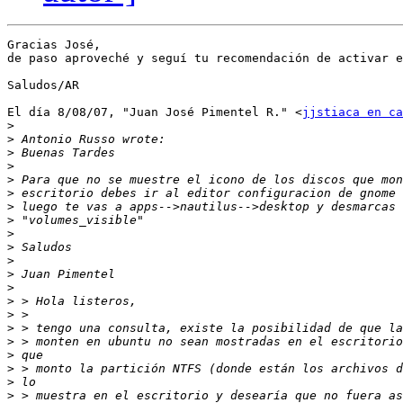
Gracias José,

de paso aproveché y seguí tu recomendación de activar e
Saludos/AR

El día 8/08/07, "Juan José Pimentel R." <
jjstiaca en ca
>
>
>
>
>
>
>
>
>
>
>
>
>
>
>
>
>
>
>
>
>