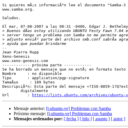
Si quieres mÃ¡s informaciÃ³n lee el documento "Samba-3 
www.samba.org.

Saludos.

El mar, 07-08-2007 a las 08:31 -0400, Edgar J. Bethelmy
>
>
>
>
--

Jean Pierre Rupp

Xeno-Genesis

www.xeno-genesis.com

------------ próxima parte ------------

Se ha borrado un mensaje que no estÃ¡ en formato texto 
Nombre     : no disponible

Tipo       : application/pgp-signature

TamaÃ±o     : 189 bytes

DescripciÃ³n: Esta parte del mensaje =?ISO-8859-1?Q?est
	digitalmente

Url        : 
https://lists.ubuntu.com/archives/ubuntu-v
Mensaje anterior:
[l-ubuntu-ve] Problemas con Samba
Próximo mensaje:
[l-ubuntu-ve] Problemas con Samba
Mensajes ordenados por:
[ fecha ]
[ hilo ]
[ asunto ]
[ autor ]