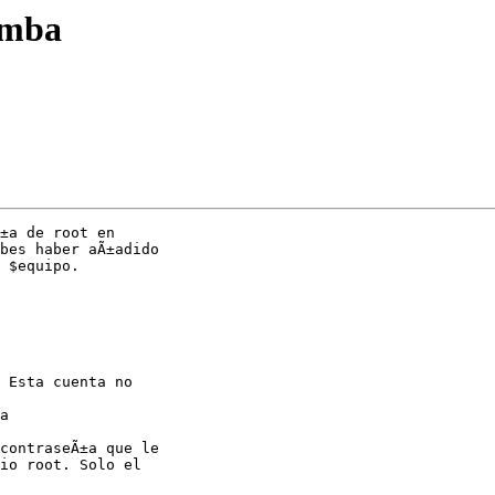
amba
±a de root en

bes haber aÃ±adido

 $equipo. 

 Esta cuenta no

a

contraseÃ±a que le

io root. Solo el
