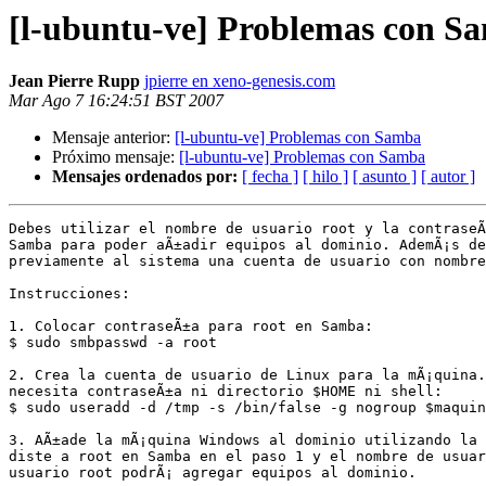
[l-ubuntu-ve] Problemas con S
Jean Pierre Rupp
jpierre en xeno-genesis.com
Mar Ago 7 16:24:51 BST 2007
Mensaje anterior:
[l-ubuntu-ve] Problemas con Samba
Próximo mensaje:
[l-ubuntu-ve] Problemas con Samba
Mensajes ordenados por:
[ fecha ]
[ hilo ]
[ asunto ]
[ autor ]
Debes utilizar el nombre de usuario root y la contraseÃ
Samba para poder aÃ±adir equipos al dominio. AdemÃ¡s de
previamente al sistema una cuenta de usuario con nombre
Instrucciones:

1. Colocar contraseÃ±a para root en Samba:

$ sudo smbpasswd -a root

2. Crea la cuenta de usuario de Linux para la mÃ¡quina.
necesita contraseÃ±a ni directorio $HOME ni shell:

$ sudo useradd -d /tmp -s /bin/false -g nogroup $maquin
3. AÃ±ade la mÃ¡quina Windows al dominio utilizando la 
diste a root en Samba en el paso 1 y el nombre de usuar
usuario root podrÃ¡ agregar equipos al dominio.
