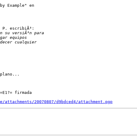
by Example" en

 P. escribiÃ³:

plano...

=E1?= firmada

e/attachments/20070807/d9bdced4/attachment.pgp