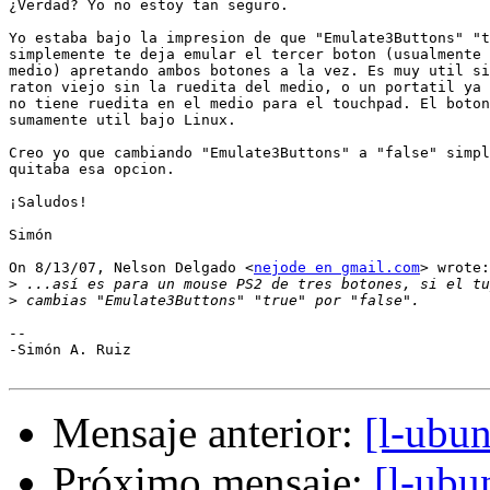
¿Verdad? Yo no estoy tan seguro.

Yo estaba bajo la impresion de que "Emulate3Buttons" "t
simplemente te deja emular el tercer boton (usualmente 
medio) apretando ambos botones a la vez. Es muy util si
raton viejo sin la ruedita del medio, o un portatil ya 
no tiene ruedita en el medio para el touchpad. El boton
sumamente util bajo Linux.

Creo yo que cambiando "Emulate3Buttons" a "false" simpl
quitaba esa opcion.

¡Saludos!

Simón

On 8/13/07, Nelson Delgado <
nejode en gmail.com
> wrote:

>
>
-- 

-Simón A. Ruiz

Mensaje anterior:
[l-ubu
Próximo mensaje:
[l-ubu