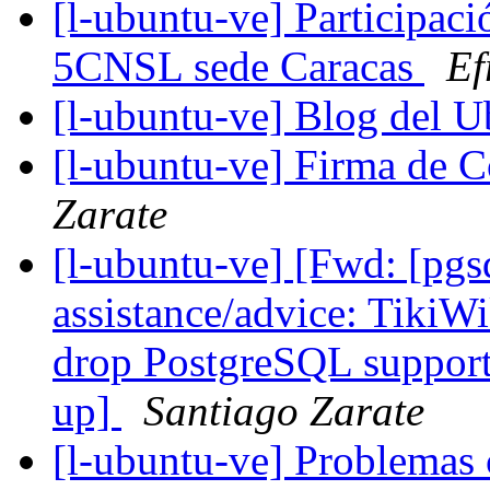
[l-ubuntu-ve] Participac
5CNSL sede Caracas
Ef
[l-ubuntu-ve] Blog del 
[l-ubuntu-ve] Firma de 
Zarate
[l-ubuntu-ve] [Fwd: [pgs
assistance/advice: Tiki
drop PostgreSQL support 
up]
Santiago Zarate
[l-ubuntu-ve] Problema