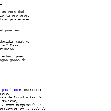
e

 Universidad

zo la profesora

tros profesores

alguna mas

decidir cual va

ios? Como

reunión.

fechas, pues

ngan ganas de

 gmail.com
> escribió:
