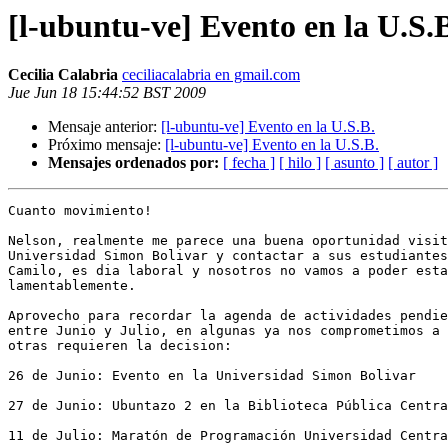
[l-ubuntu-ve] Evento en la U.S.
Cecilia Calabria
ceciliacalabria en gmail.com
Jue Jun 18 15:44:52 BST 2009
Mensaje anterior:
[l-ubuntu-ve] Evento en la U.S.B.
Próximo mensaje:
[l-ubuntu-ve] Evento en la U.S.B.
Mensajes ordenados por:
[ fecha ]
[ hilo ]
[ asunto ]
[ autor ]
Cuanto movimiento!

Nelson, realmente me parece una buena oportunidad visit
Universidad Simon Bolivar y contactar a sus estudiantes
Camilo, es dia laboral y nosotros no vamos a poder esta
lamentablemente.

Aprovecho para recordar la agenda de actividades pendie
entre Junio y Julio, en algunas ya nos comprometimos a 
otras requieren la decision:

26 de Junio: Evento en la Universidad Simon Bolivar

27 de Junio: Ubuntazo 2 en la Biblioteca Pública Centra
11 de Julio: Maratón de Programación Universidad Centra