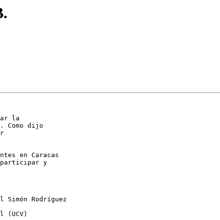
B.
ar la

. Como dijo

r

ntes en Caracas

participar y

l Simón Rodríguez

l (UCV)
