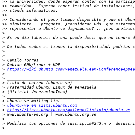
>>
>>
>>
>>
>>
>>
>>
>
>
>
>
>
>
>
>
>
https://wiki.ubuntu.com/VenezuelaTeam/ConferenceAppea
>
>
>
>
>
>
>
>
ubuntu-ve en lists.ubuntu.com
>
https://lists.ubuntu.com/mailman/listinfo/ubuntu-ve
>
>
>
 Modifica tus opciones de suscripci&#243;n o  desuscri
>