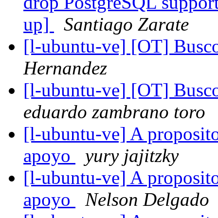
drop PostgreSQL support 
up]
Santiago Zarate
[l-ubuntu-ve] [OT] Busc
Hernandez
[l-ubuntu-ve] [OT] Busc
eduardo zambrano toro
[l-ubuntu-ve] A proposito
apoyo
yury jajitzky
[l-ubuntu-ve] A proposito
apoyo
Nelson Delgado