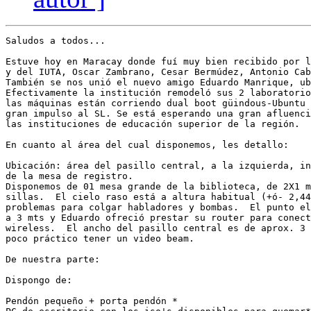
Saludos a todos...

Estuve hoy en Maracay donde fuí muy bien recibido por l
y del IUTA, Oscar Zambrano, Cesar Bermúdez, Antonio Cab
También se nos unió el nuevo amigo Eduardo Manrique, ub
Efectivamente la institución remodeló sus 2 laboratorio
las máquinas están corriendo dual boot güindous-Ubuntu 
gran impulso al SL. Se está esperando una gran afluenci
las instituciones de educación superior de la región.

En cuanto al área del cual disponemos, les detallo:

Ubicación: área del pasillo central, a la izquierda, in
de la mesa de registro.

Disponemos de 01 mesa grande de la biblioteca, de 2X1 m
sillas.  El cielo raso está a altura habitual (+ó- 2,44
problemas para colgar habladores y bombas.  El punto el
a 3 mts y Eduardo ofreció prestar su router para conect
wireless.  El ancho del pasillo central es de aprox. 3 
poco práctico tener un video beam.

De nuestra parte:

Dispongo de:

Pendón pequeño + porta pendón *
