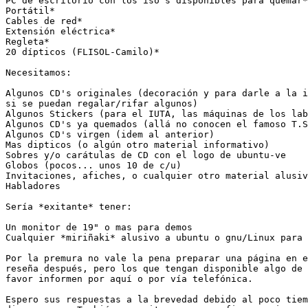
PC de escritorio con los iso's disponibles para quemar*

Portátil*

Cables de red*

Extensión eléctrica*

Regleta*

20 dípticos (FLISOL-Camilo)*

Necesitamos:

Algunos CD's originales (decoración y para darle a la i
si se puedan regalar/rifar algunos)

Algunos Stickers (para el IUTA, las máquinas de los lab
Algunos CD's ya quemados (allá no conocen el famoso T.S
Algunos CD's virgen (idem al anterior)

Mas dipticos (o algún otro material informativo)

Sobres y/o carátulas de CD con el logo de ubuntu-ve

Globos (pocos... unos 10 de c/u)

Invitaciones, afiches, o cualquier otro material alusiv
Habladores

Sería *exitante* tener:

Un monitor de 19" o mas para demos

Cualquier *miriñaki* alusivo a ubuntu o gnu/Linux para 
Por la premura no vale la pena preparar una página en e
reseña después, pero los que tengan disponible algo de 
favor informen por aquí o por vía telefónica.

Espero sus respuestas a la brevedad debido al poco tiem