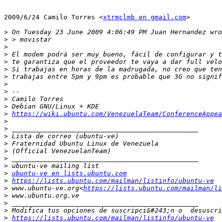
2009/6/24 Camilo Torres <
xtrmclmb en gmail.com
>

>
>
>
>
>
>
>
>
>
>
>
>
https://wiki.ubuntu.com/VenezuelaTeam/ConferenceAppea
>
>
>
>
>
>
>
>
ubuntu-ve en lists.ubuntu.com
>
https://lists.ubuntu.com/mailman/listinfo/ubuntu-ve
>
 www.ubuntu-ve.org<
https://lists.ubuntu.com/mailman/li
>
>
>
>
https://lists.ubuntu.com/mailman/listinfo/ubuntu-ve