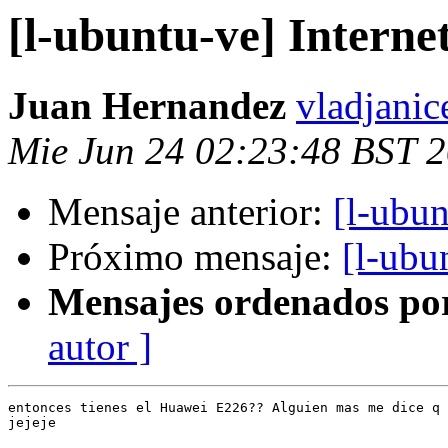
[l-ubuntu-ve] Interne
Juan Hernandez
vladjanic
Mie Jun 24 02:23:48 BST 
Mensaje anterior:
[l-ubun
Próximo mensaje:
[l-ubu
Mensajes ordenados po
autor ]
entonces tienes el Huawei E226?? Alguien mas me dice q 
jejeje
