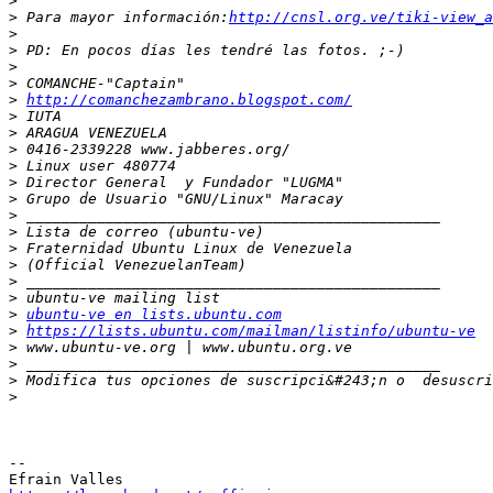
>
>
 Para mayor información:
http://cnsl.org.ve/tiki-view_a
>
>
>
>
>
http://comanchezambrano.blogspot.com/
>
>
>
>
>
>
>
>
>
>
>
>
>
ubuntu-ve en lists.ubuntu.com
>
https://lists.ubuntu.com/mailman/listinfo/ubuntu-ve
>
>
>
 Modifica tus opciones de suscripci&#243;n o  desuscri
>
-- 
