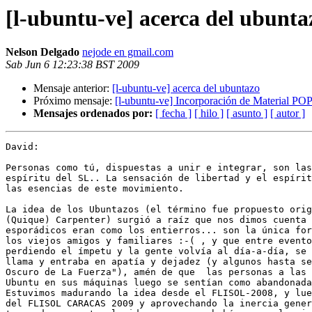
[l-ubuntu-ve] acerca del ubunta
Nelson Delgado
nejode en gmail.com
Sab Jun 6 12:23:38 BST 2009
Mensaje anterior:
[l-ubuntu-ve] acerca del ubuntazo
Próximo mensaje:
[l-ubuntu-ve] Incorporación de Material PO
Mensajes ordenados por:
[ fecha ]
[ hilo ]
[ asunto ]
[ autor ]
David:

Personas como tú, dispuestas a unir e integrar, son las
espíritu del SL.. La sensación de libertad y el espírit
las esencias de este movimiento.

La idea de los Ubuntazos (el término fue propuesto orig
(Quique) Carpenter) surgió a raíz que nos dimos cuenta 
esporádicos eran como los entierros... son la única for
los viejos amigos y familiares :-( , y que entre evento
perdiendo el ímpetu y la gente volvía al día-a-día, se 
llama y entraba en apatía y dejadez (y algunos hasta se
Oscuro de La Fuerza"), amén de que  las personas a las 
Ubuntu en sus máquinas luego se sentían como abandonada
Estuvimos madurando la idea desde el FLISOL-2008, y lue
del FLISOL CARACAS 2009 y aprovechando la inercia gener