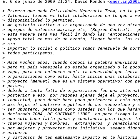
El 6 de junio de 2009 21:24, David Rondon <
emerling2001
>
>
>
>
>
>
>
>
>
>
>
>
>
>
>
>
>
>
>
>
>
>
>
>
>
>
>
>