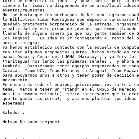
tarea de concretar la idea...y ganas había, pero la pie
siempre la misma: no disponemos de un área/local adecua
eventos/reuniones.

No fué hasta que los muchachos de NetLynx lograron cuad
la Biblioteca Simón Rodríguez que empezó a consumarse l
quedado gratamente sorprendido de la entrega, organizac
creatividad de este grupo de jóvenes que hemos llamado 
llamarlo de alguna manera ya que hay gente también de G
Los Teques).   La idea es ir contagiando al resto del p
unir e integrar.

Ya hemos establecido contacto con la escuela de computa
realizar algunas propuestas juntos, hemos estado en con
panas Oscar y Cesar del LUGMA (Maracay), y ya Yury (el_
(Yaritagua) nos lanzó las primeras señales... y ahora e
también.  Quisiéramos tener equipos organizados en toda
Caracas, Team UCV, Team Maracay (o Aragua), Team Guacar
para apoyarnos unos a otros y tener poder de decisión e
movimiento.

En nombre de todo el equipo, quisiéramos invitarte a co
tema.  Vamos a tener un "stand" en el CNSL5 de Maracay 
mes (la semana entrante), sería interesante que te acer
que te queda mas cerca),  y así nos planteas tus ideas 
esperamos.

Saludos...

Nelson Delgado (nejode)
