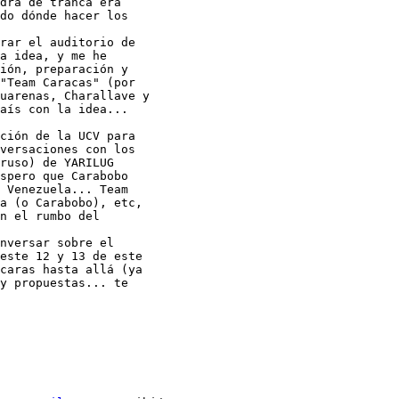
dra de tranca era

do dónde hacer los

rar el auditorio de

a idea, y me he

ión, preparación y

"Team Caracas" (por

uarenas, Charallave y

aís con la idea...

ción de la UCV para

versaciones con los

ruso) de YARILUG

spero que Carabobo

 Venezuela... Team

a (o Carabobo), etc,

n el rumbo del

nversar sobre el

este 12 y 13 de este

caras hasta allá (ya

y propuestas... te
