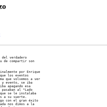
zo
P
 del verdadero

u de compartir son

inalmente por Enrique

que los eventos

ma que volvemos a ver

 y evento, se iba

iba apagando esa

 pasaban al "Lado

que se le instalaba

s a su suerte.

go con el gran éxito

ada nos dimos a la
