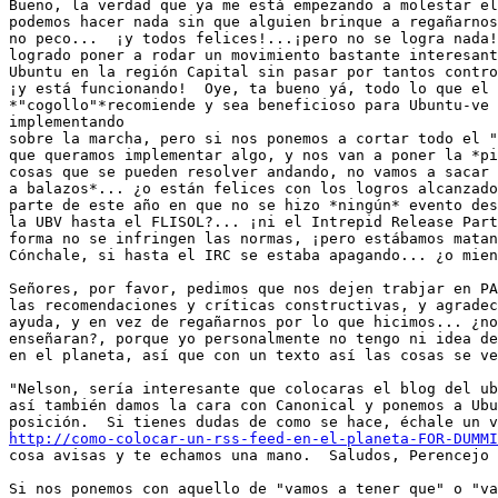
Bueno, la verdad que ya me está empezando a molestar el
podemos hacer nada sin que alguien brinque a regañarnos
no peco...  ¡y todos felices!...¡pero no se logra nada!
logrado poner a rodar un movimiento bastante interesant
Ubuntu en la región Capital sin pasar por tantos contro
¡y está funcionando!  Oye, ta bueno yá, todo lo que el

*"cogollo"*recomiende y sea beneficioso para Ubuntu-ve 
implementando

sobre la marcha, pero si nos ponemos a cortar todo el "
que queramos implementar algo, y nos van a poner la *pi
cosas que se pueden resolver andando, no vamos a sacar 
a balazos*... ¿o están felices con los logros alcanzado
parte de este año en que no se hizo *ningún* evento des
la UBV hasta el FLISOL?... ¡ni el Intrepid Release Part
forma no se infringen las normas, ¡pero estábamos matan
Cónchale, si hasta el IRC se estaba apagando... ¿o mien
Señores, por favor, pedimos que nos dejen trabjar en PA
las recomendaciones y críticas constructivas, y agradec
ayuda, y en vez de regañarnos por lo que hicimos... ¿no
enseñaran?, porque yo personalmente no tengo ni idea de
en el planeta, así que con un texto así las cosas se ve
"Nelson, sería interesante que colocaras el blog del ub
así también damos la cara con Canonical y ponemos a Ubu
http://como-colocar-un-rss-feed-en-el-planeta-FOR-DUMMI
cosa avisas y te echamos una mano.  Saludos, Perencejo 
Si nos ponemos con aquello de "vamos a tener que" o "va