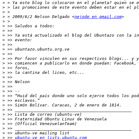
>
>
>
>
 > 2009/6/2 Nelson Delgado <
nejode en gmail.com
>
>
>
>
>
>
>
>
>
>
>
>
>
>
>
>
>
>
>
>
>
>
>
>
>
>
 >> 
ubuntu-ve en lists.ubuntu.com