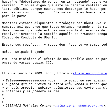
hacer" o "deberíamos de pensar en ir haciendo" ...no va
carrizo.  Y no me digan que esto se debería ventilar en
lista pública, porque cuando nos descargan lo hacen por
respuestas son por aquí... "la salsa que es buena para 
para la pava"

Nosotros estamos dispuestos a trabajar por Ubuntu-ve si
cambio, así que creo que todos estamos remando en la mi
deseo pensar que todo esto es una simple diferencia de 
resolver invocando la sección aquella de *"Cuando tenga
Código de Conducta de Ubuntu.

Espero sus regaños... y recuerden: "Ubuntu-ve somos tod
Nelson Delgado (nejode)

PD: Para minimizar el efecto de una posible censura por
enviando varias copias CCO.

El 2 de junio de 2009 14:55, Efrain <
efrain en ubuntu.o
>
>
>
>
>
>
>
>
 2009/6/2 Nathalie Colina <
nathalie en ubuntu.org.ve