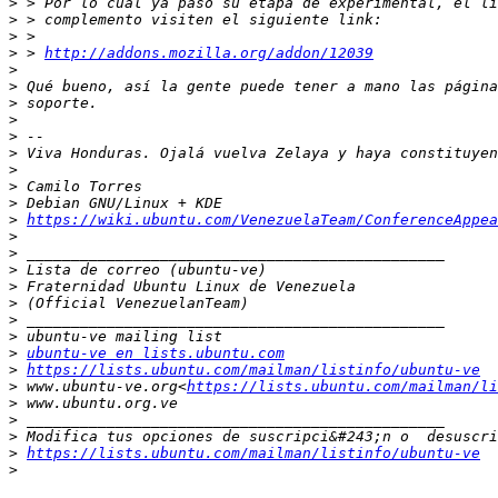
>
>
>
>
 > 
http://addons.mozilla.org/addon/12039
>
>
>
>
>
>
>
>
>
>
https://wiki.ubuntu.com/VenezuelaTeam/ConferenceAppea
>
>
>
>
>
>
>
>
ubuntu-ve en lists.ubuntu.com
>
https://lists.ubuntu.com/mailman/listinfo/ubuntu-ve
>
 www.ubuntu-ve.org<
https://lists.ubuntu.com/mailman/li
>
>
>
>
https://lists.ubuntu.com/mailman/listinfo/ubuntu-ve
>