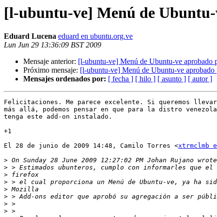
[l-ubuntu-ve] Menú de Ubuntu-
Eduard Lucena
eduard en ubuntu.org.ve
Lun Jun 29 13:36:09 BST 2009
Mensaje anterior:
[l-ubuntu-ve] Menú de Ubuntu-ve aprobado p
Próximo mensaje:
[l-ubuntu-ve] Menú de Ubuntu-ve aprobado 
Mensajes ordenados por:
[ fecha ]
[ hilo ]
[ asunto ]
[ autor ]
Felicitaciones. Me parece excelente. Si queremos llevar
más allá, podemos pensar en que para la distro venezola
tenga este add-on instalado.

+1

El 28 de junio de 2009 14:48, Camilo Torres <
xtrmclmb e
>
>
>
>
>
>
>
>