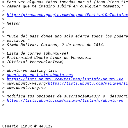
>
>
>
>
http://picasaweb.google.com/nejode/FestivalDeInstalac
>
>
>
>
>
>
>
>
>
>
>
>
>
>
ubuntu-ve en lists.ubuntu.com
>
https://lists.ubuntu.com/mailman/listinfo/ubuntu-ve
>
 www.ubuntu-ve.org<
https://lists.ubuntu.com/mailman/li
>
>
>
>
https://lists.ubuntu.com/mailman/listinfo/ubuntu-ve
>
-- 

Usuario Linux # 443122
