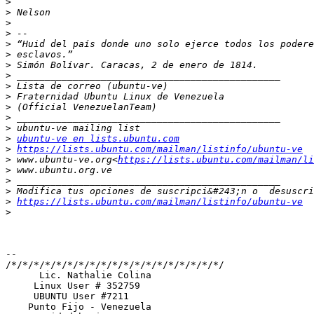
>
>
>
>
>
>
>
>
>
>
>
>
>
>
ubuntu-ve en lists.ubuntu.com
>
https://lists.ubuntu.com/mailman/listinfo/ubuntu-ve
>
 www.ubuntu-ve.org<
https://lists.ubuntu.com/mailman/li
>
>
>
>
https://lists.ubuntu.com/mailman/listinfo/ubuntu-ve
>
-- 

/*/*/*/*/*/*/*/*/*/*/*/*/*/*/*/*/*/*/*/

      Lic. Nathalie Colina

     Linux User # 352759

     UBUNTU User #7211

    Punto Fijo - Venezuela
