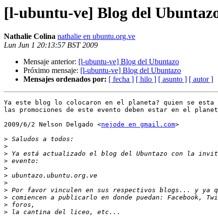
[l-ubuntu-ve] Blog del Ubuntaz
Nathalie Colina
nathalie en ubuntu.org.ve
Lun Jun 1 20:13:57 BST 2009
Mensaje anterior:
[l-ubuntu-ve] Blog del Ubuntazo
Próximo mensaje:
[l-ubuntu-ve] Blog del Ubuntazo
Mensajes ordenados por:
[ fecha ]
[ hilo ]
[ asunto ]
[ autor ]
Ya este blog lo colocaron en el planeta? quien se esta 
las promociones de este evento deben estar en el planet
2009/6/2 Nelson Delgado <
nejode en gmail.com
>

>
>
>
>
>
>
>
>
>
>
>