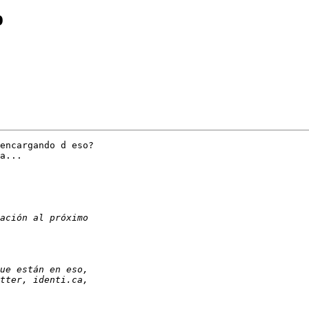
o
encargando d eso?

a...
