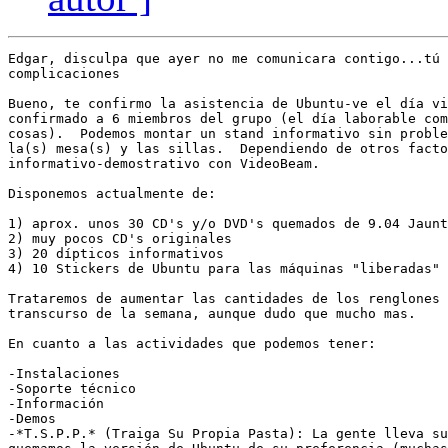
Edgar, disculpa que ayer no me comunicara contigo...tú 
complicaciones

Bueno, te confirmo la asistencia de Ubuntu-ve el día vi
confirmado a 6 miembros del grupo (el día laborable com
cosas).  Podemos montar un stand informativo sin proble
la(s) mesa(s) y las sillas.  Dependiendo de otros facto
informativo-demostrativo con VideoBeam.

Disponemos actualmente de:

1) aprox. unos 30 CD's y/o DVD's quemados de 9.04 Jaunt
2) muy pocos CD's originales

3) 20 dípticos informativos

4) 10 Stickers de Ubuntu para las máquinas "liberadas"

Trataremos de aumentar las cantidades de los renglones 
transcurso de la semana, aunque dudo que mucho mas.

En cuanto a las actividades que podemos tener:

-Instalaciones

-Soporte técnico

-Información

-Demos

-*T.S.P.P.* (Traiga Su Propia Pasta): La gente lleva su