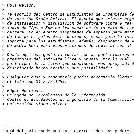
>
>
>
>
>
>
>
>
>
>
>
>
>
>
>
>
>
>
>
>
>
>
>
>
-- 

“Huid del país donde uno solo ejerce todos los poderes: