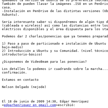
quemamos la versión de Ubuntu de su preferencia (muchas
También de pueden llavar la imágenes .ISO en un PenDriv
casa.

-Instalación en PenDrive de las distintas versiones (Ub
Xubuntu).

Sería interesante saber si dispondremos de algún tipo d
(cableada o wireless) así como las distancias entre los
eléctricos disponibles y el área dispuesta para los sta
Podemos dar 2 charlas/ponencias que ya tenemos preparad
1) Paso a paso de particionado e instalación de Ubuntu 
bajo-medio)

2) Introducción a Ubuntu y su Comunidad. (nivel técnico
introductorio-básico)

¿Disponemos de VideoBeam para las ponencias?

Los detalles lo podemos ir cuadrando sobre la marcha...
confirmación.

Estamos en contacto

Nelson Delgado (nejode)

El 18 de junio de 2009 14:30, Edgar Henríquez

<
edgarhenriquez en gmail.com
>escribió:
